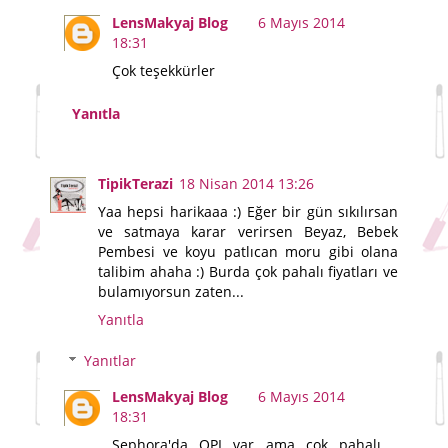
LensMakyaj Blog
6 Mayıs 2014
18:31
Çok teşekkürler
Yanıtla
TipikTerazi
18 Nisan 2014 13:26
Yaa hepsi harikaaa :) Eğer bir gün sıkılırsan
ve satmaya karar verirsen Beyaz, Bebek
Pembesi ve koyu patlıcan moru gibi olana
talibim ahaha :) Burda çok pahalı fiyatları ve
bulamıyorsun zaten...
Yanıtla
Yanıtlar
LensMakyaj Blog
6 Mayıs 2014
18:31
Sephora'da OPI var ama çok pahalı,