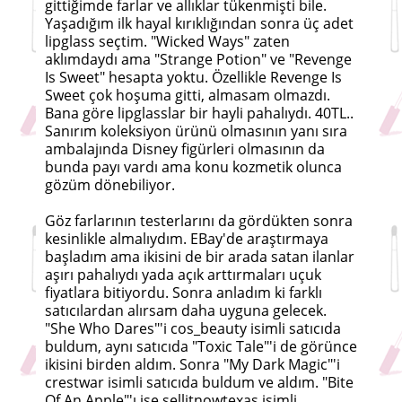
gittiğimde farlar ve allıklar tükenmişti bile.
Yaşadığım ilk hayal kırıklığından sonra üç adet
lipglass seçtim. "Wicked Ways" zaten
aklımdaydı ama "Strange Potion" ve "Revenge
Is Sweet" hesapta yoktu. Özellikle Revenge Is
Sweet çok hoşuma gitti, almasam olmazdı.
Bana göre lipglasslar bir hayli pahalıydı. 40TL..
Sanırım koleksiyon ürünü olmasının yanı sıra
ambalajında Disney figürleri olmasının da
bunda payı vardı ama konu kozmetik olunca
gözüm dönebiliyor.
Göz farlarının testerlarını da gördükten sonra
kesinlikle almalıydım. EBay'de araştırmaya
başladım ama ikisini de bir arada satan ilanlar
aşırı pahalıydı yada açık arttırmaları uçuk
fiyatlara bitiyordu. Sonra anladım ki farklı
satıcılardan alırsam daha uyguna gelecek.
"She Who Dares"'i cos_beauty isimli satıcıda
buldum, aynı satıcıda "Toxic Tale"'i de görünce
ikisini birden aldım. Sonra "My Dark Magic"'i
crestwar isimli satıcıda buldum ve aldım. "Bite
Of An Apple"'ı ise sellitnowtexas isimli