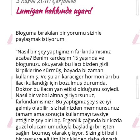
3 Kasım 2010 Çarşamba
Lumigan hakkında uyarı!
Bloguma bırakılan bir yorumu sizinle
paylaşmak istiyorum:
"Nasıl bir şey yaptığınızın farkındamısınız
acaba? Benim kardeşim 15 yaşında ve
blogunuzu okuyarak bu ilacı bizden gizli
kirpiklerine sürmüş, bayada bi zaman
kullanmış. Ve şu an karaciğer hormonları bu
ilacı kullandığı için bozulmuş durumda.
Doktor bu ilacın yan etkisi olduğunu söyledi.
Nasıl bir vebal altına giriyorsunuz,
farkındamısınız?. Bu yaptığınız şey size iyi
gelmiş olabilir, siz halinizden memnunsunuz
tamam ama sonuçta kullanmayı tavsiye
ettiğiniz şey bir ilaç. Ergenlik çağında bir kızda
güzel olucam umuduyla başladığı bir işten
sağlını bozmuş olarak çıkıyor. Sizin gibi belli
bir yaşta ve eğitimli bir kişiden daha duyarlı