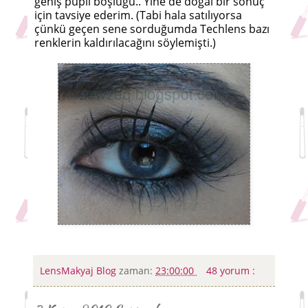
geniş pupil boşluğu.. Yine de doğal bir sonuç
için tavsiye ederim. (Tabi hala satılıyorsa
çünkü geçen sene sorduğumda Techlens bazı
renklerin kaldırılacağını söylemişti.)
LensMakyaj Blog
zaman:
23:00:00
48 yorum :