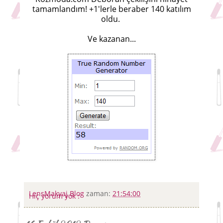
tamamlandım! +1'lerle beraber 140 katılım
oldu.
Ve kazanan...
LensMakyaj Blog
zaman:
21:54:00
Hiç yorum yok :