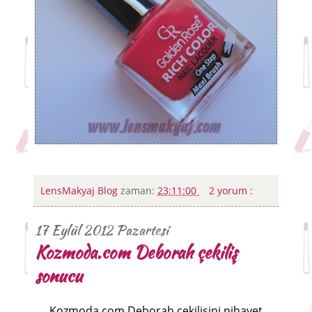
LensMakyaj Blog
zaman:
23:11:00
2 yorum :
17 Eylül 2012 Pazartesi
Kozmoda.com Deborah çekiliş
sonucu
Kozmoda.com Deborah çekilişini nihayet