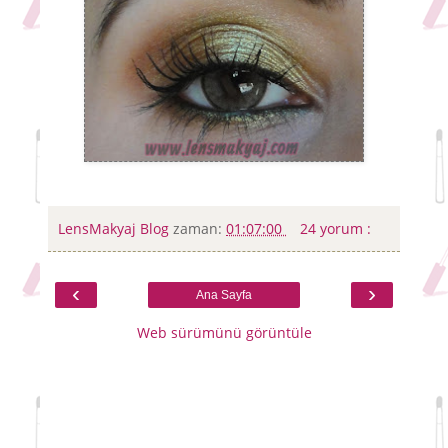
LensMakyaj Blog
zaman:
01:07:00
24 yorum :
‹
›
Ana Sayfa
Web sürümünü görüntüle