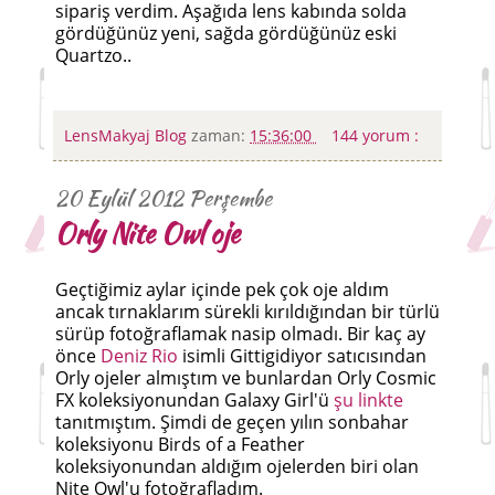
sipariş verdim. Aşağıda lens kabında solda
gördüğünüz yeni, sağda gördüğünüz eski
Quartzo..
LensMakyaj Blog
zaman:
15:36:00
144 yorum :
20 Eylül 2012 Perşembe
Orly Nite Owl oje
Geçtiğimiz aylar içinde pek çok oje aldım
ancak tırnaklarım sürekli kırıldığından bir türlü
sürüp fotoğraflamak nasip olmadı. Bir kaç ay
önce
Deniz Rio
isimli Gittigidiyor satıcısından
Orly ojeler almıştım ve bunlardan Orly Cosmic
FX koleksiyonundan Galaxy Girl'ü
şu linkte
tanıtmıştım. Şimdi de geçen yılın sonbahar
koleksiyonu Birds of a Feather
koleksiyonundan aldığım ojelerden biri olan
Nite Owl'u fotoğrafladım.