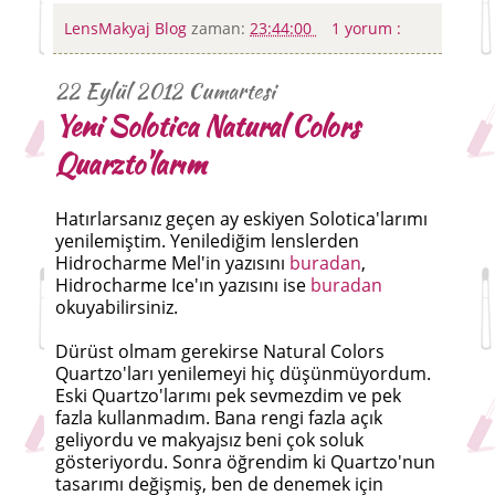
LensMakyaj Blog
zaman:
23:44:00
1 yorum :
22 Eylül 2012 Cumartesi
Yeni Solotica Natural Colors
Quarzto'larım
Hatırlarsanız geçen ay eskiyen Solotica'larımı
yenilemiştim. Yenilediğim lenslerden
Hidrocharme Mel'in yazısını
buradan
,
Hidrocharme Ice'ın yazısını ise
buradan
okuyabilirsiniz.
Dürüst olmam gerekirse Natural Colors
Quartzo'ları yenilemeyi hiç düşünmüyordum.
Eski Quartzo'larımı pek sevmezdim ve pek
fazla kullanmadım. Bana rengi fazla açık
geliyordu ve makyajsız beni çok soluk
gösteriyordu. Sonra öğrendim ki Quartzo'nun
tasarımı değişmiş, ben de denemek için