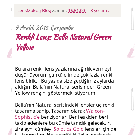
LensMakyaj Blog
zaman:
16:51:00
8 yorum :
9 Aralık 2015 Çarşamba
Renkli Lens: Bella Natural Green
Yellow
Bu ara renkli lens yazılarına ağırlık vermeyi
düşünüyorum çünkü elimde çok fazla renkli
lens birikti. Bu yazıda size geçtiğimiz aylarda
aldığım Bella'nın Natural serisinden Green
Yellow rengini göstermek istiyorum.
Bella'nın Natural serisindeki lensler üç renkli
tasarıma sahip. Tasarım olarak
Waicon-
Sophistic'e
benziyorlar. Beni eskiden beri
takip edenlere bu cümle tanıdık gelecektir,
zira aynı cümleyi
Solotica Gold
lensler için de
kullanmıştım. Ne tesadüf ki Bella lensler de