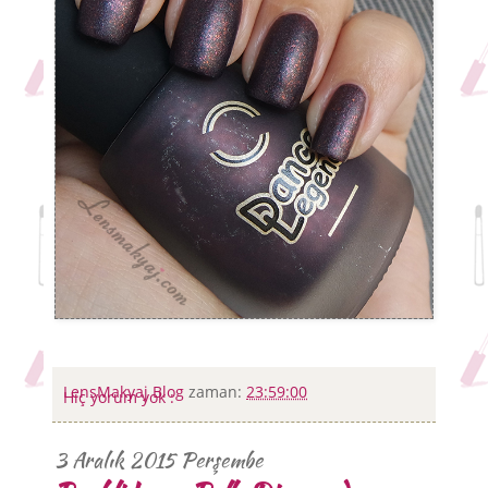
LensMakyaj Blog
zaman:
23:59:00
Hiç yorum yok :
3 Aralık 2015 Perşembe