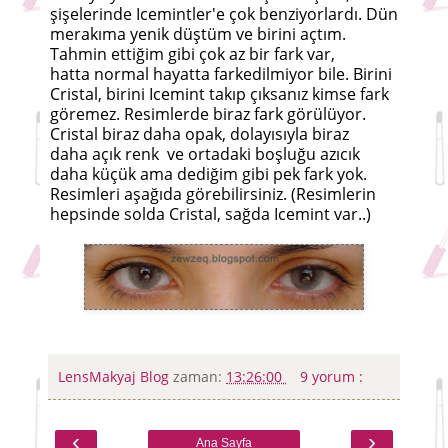
şişelerinde Icemintler'e çok benziyorlardı. Dün
merakıma yenik düştüm ve birini açtım.
Tahmin ettiğim gibi çok az bir fark var,
hatta normal hayatta farkedilmiyor bile. Birini
Cristal, birini Icemint takıp çıksanız kimse fark
göremez. Resimlerde biraz fark görülüyor.
Cristal biraz daha opak, dolayısıyla biraz
daha açık renk ve ortadaki boşluğu azıcık
daha küçük ama dediğim gibi pek fark yok.
Resimleri aşağıda görebilirsiniz. (Resimlerin
hepsinde solda Cristal, sağda Icemint var..)
LensMakyaj Blog
zaman:
13:26:00
9 yorum :
‹
›
Ana Sayfa