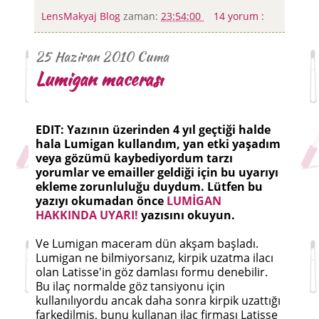
LensMakyaj Blog
zaman:
23:54:00
14 yorum :
25 Haziran 2010 Cuma
Lumigan macerası
EDIT: Yazının üzerinden 4 yıl geçtiği halde
hala Lumigan kullandım, yan etki yaşadım
veya gözümü kaybediyordum tarzı
yorumlar ve emailler geldiği için bu uyarıyı
ekleme zorunluluğu duydum. Lütfen bu
yazıyı okumadan önce
LUMİGAN
HAKKINDA UYARI!
yazısını okuyun.
Ve Lumigan maceram dün akşam başladı.
Lumigan ne bilmiyorsanız, kirpik uzatma ilacı
olan Latisse'in göz damlası formu denebilir.
Bu ilaç normalde göz tansiyonu için
kullanılıyordu ancak daha sonra kirpik uzattığı
farkedilmiş, bunu kullanan ilaç firması Latisse