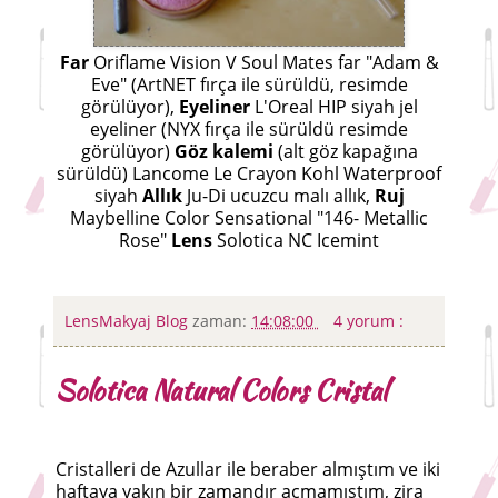
Far
Oriflame Vision V Soul Mates far "Adam &
Eve" (ArtNET fırça ile sürüldü, resimde
görülüyor),
Eyeliner
L'Oreal HIP siyah jel
eyeliner (NYX fırça ile sürüldü resimde
görülüyor)
Göz kalemi
(alt göz kapağına
sürüldü) Lancome Le Crayon Kohl Waterproof
siyah
Allık
Ju-Di ucuzcu malı allık,
Ruj
Maybelline Color Sensational "146- Metallic
Rose"
Lens
Solotica NC Icemint
LensMakyaj Blog
zaman:
14:08:00
4 yorum :
Solotica Natural Colors Cristal
Cristalleri de Azullar ile beraber almıştım ve iki
haftaya yakın bir zamandır açmamıştım, zira