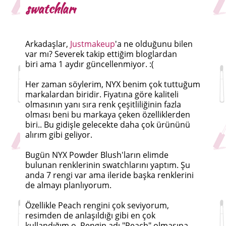
swatchları
Arkadaşlar,
Justmakeup
'a ne olduğunu bilen
var mı? Severek takip ettiğim bloglardan
biri ama 1 aydır güncellenmiyor. :(
Her zaman söylerim, NYX benim çok tuttuğum
markalardan biridir. Fiyatına göre kaliteli
olmasının yanı sıra renk çeşitliliğinin fazla
olması beni bu markaya çeken özelliklerden
biri.. Bu gidişle gelecekte daha çok ürününü
alırım gibi geliyor.
Bugün NYX Powder Blush'ların elimde
bulunan renklerinin swatchlarını yaptım. Şu
anda 7 rengi var ama ileride başka renklerini
de almayı planlıyorum.
Özellikle Peach rengini çok seviyorum,
resimden de anlaşıldığı gibi en çok
kullandığım o. Rengin adı "Peach" olmasına