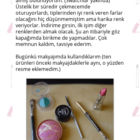
almış bulunuyorum. (Swatchlar yakında)
Üstelik bir süredir çekmecemde
oturuyorlardı, tiplerinden iyi renk veren farlar
olacağını hiç düşünmemiştim ama harika renk
veriyorlar. İndirime girsin, ilk işim diğer
renklerden almak olacak. Şu an itibariyle göz
kapağımda birikme de yapmadılar. Çok
memnun kaldım, tavsiye ederim.
Bugünkü makyajımda kullandıklarım (ten
ürünleri önceki makyajdakilerle aynı, o yüzden
resme eklemedim.)