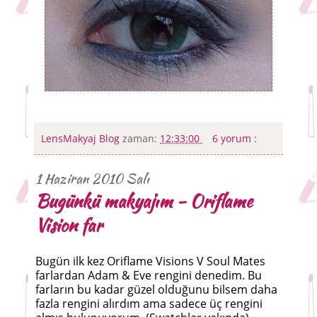
LensMakyaj Blog
zaman:
12:33:00
6 yorum :
1 Haziran 2010 Salı
Bugünkü makyajım - Oriflame
Vision far
Bugün ilk kez Oriflame Visions V Soul Mates
farlardan Adam & Eve rengini denedim. Bu
farların bu kadar güzel olduğunu bilsem daha
fazla rengini alırdım ama sadece üç rengini