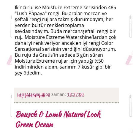
İkinci ruj ise Moisture Extreme serisinden 485
"Lush Papaya" rengi. Bu aralar mercan ve
şeftali rengi rujlara takmış durumdayım, her
yerden bu tür renkleri toplama
sevdasındayım. Buda mercan/şeftali rengi bir
ruj.. Moisture Extreme Watershine'lardan çok
daha iyi renk veriyor ancak en iyi rengi Color
Sensational serisinin verdiğini düşünüyorum.
Bu ruju da Gratis'in sadece 3 gün süren
Moisture Extreme rujlar için yaptığı %50
indiriminden aldım, sanırım 7 küsür gibi bir
şey ödedim.
LensMakyaj Blog
zaman:
18:37:00
Hiç yorum yok :
Bausch & Lomb Natural Look
Green Ocean