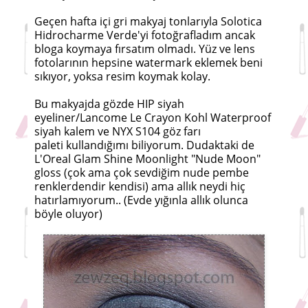
Geçen hafta içi gri makyaj tonlarıyla Solotica
Hidrocharme Verde'yi fotoğrafladım ancak
bloga koymaya fırsatım olmadı. Yüz ve lens
fotolarının hepsine watermark eklemek beni
sıkıyor, yoksa resim koymak kolay.
Bu makyajda gözde HIP siyah
eyeliner/Lancome Le Crayon Kohl Waterproof
siyah kalem ve NYX S104 göz farı
paleti kullandığımı biliyorum. Dudaktaki de
L'Oreal Glam Shine Moonlight "Nude Moon"
gloss (çok ama çok sevdiğim nude pembe
renklerdendir kendisi) ama allık neydi hiç
hatırlamıyorum.. (Evde yığınla allık olunca
böyle oluyor)