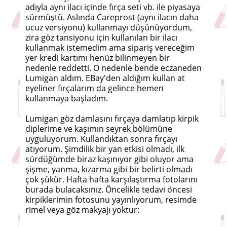
adıyla aynı ilacı içinde fırça seti vb. ile piyasaya
sürmüştü. Aslında Careprost (aynı ilacın daha
ucuz versiyonu) kullanmayı düşünüyordum,
zira göz tansiyonu için kullanılan bir ilacı
kullanmak istemedim ama sipariş vereceğim
yer kredi kartımı henüz bilinmeyen bir
nedenle reddetti. O nedenle bende eczaneden
Lumigan aldım. EBay'den aldığım kullan at
eyeliner fırçalarım da gelince hemen
kullanmaya başladım.
Lumigan göz damlasını fırçaya damlatıp kirpik
diplerime ve kaşımın seyrek bölümüne
uyguluyorum. Kullandıktan sonra fırçayı
atıyorum. Şimdilik bir yan etkisi olmadı, ilk
sürdüğümde biraz kaşınıyor gibi oluyor ama
şişme, yanma, kızarma gibi bir belirti olmadı
çok şükür. Hafta hafta karşılaştırma fotolarını
burada bulacaksınız. Öncelikle tedavi öncesi
kirpiklerimin fotosunu yayınlıyorum, resimde
rimel veya göz makyajı yoktur: