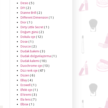
Desio
( 5 )
DIY
( 2 )
Dianne Brill
( 2 )
Different Dimension
( 1 )
Dior
( 1 )
Dirty Little Secret
( 1 )
Doğum günü
( 2 )
Dokulu oje
( 12 )
Dose
( 1 )
Doucce
( 2 )
Dudak bakımı
( 3 )
Dudak dolgunlaştırma
( 1 )
Dudak kalemi
( 10 )
Duochrome oje
( 13 )
Düz renk oje
( 67 )
Düzen
( 6 )
EBay
( 4 )
Ecowell
( 1 )
Efekt oje
( 1 )
El kremi
( 3 )
Ela lens
( 7 )
Elbise
( 1 )