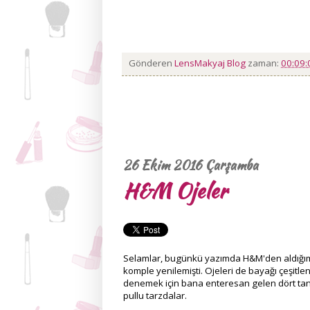
Gönderen
LensMakyaj Blog
zaman:
00:09
26 Ekim 2016 Çarşamba
H&M Ojeler
Selamlar, bugünkü yazımda H&M'den aldığım
komple yenilemişti. Ojeleri de bayağı çeşitl
denemek için bana enteresan gelen dört tane 
pullu tarzdalar.