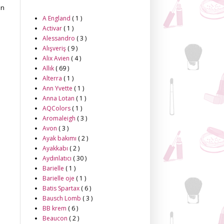
ın
A England
( 1 )
Activar
( 1 )
Alessandro
( 3 )
Alışveriş
( 9 )
Alix Avien
( 4 )
Allık
( 69 )
Alterra
( 1 )
Ann Yvette
( 1 )
Anna Lotan
( 1 )
AQColors
( 1 )
Aromaleigh
( 3 )
Avon
( 3 )
Ayak bakımı
( 2 )
Ayakkabı
( 2 )
Aydınlatıcı
( 30 )
Barielle
( 1 )
Barielle oje
( 1 )
Batis Spartax
( 6 )
Bausch Lomb
( 3 )
BB krem
( 6 )
Beaucon
( 2 )