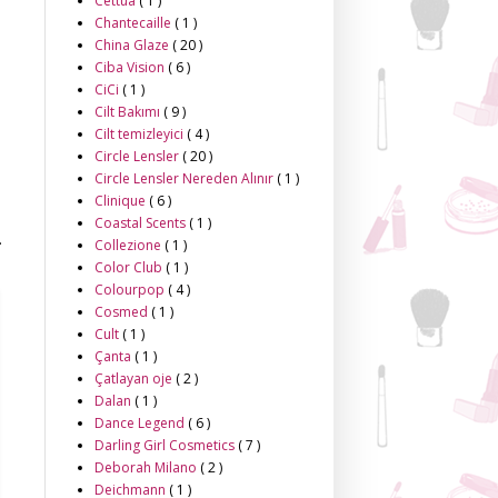
Cettua
( 1 )
Chantecaille
( 1 )
China Glaze
( 20 )
Ciba Vision
( 6 )
CiCi
( 1 )
Cilt Bakımı
( 9 )
Cilt temizleyici
( 4 )
Circle Lensler
( 20 )
Circle Lensler Nereden Alınır
( 1 )
Clinique
( 6 )
Coastal Scents
( 1 )
.
Collezione
( 1 )
Color Club
( 1 )
Colourpop
( 4 )
Cosmed
( 1 )
Cult
( 1 )
Çanta
( 1 )
Çatlayan oje
( 2 )
Dalan
( 1 )
Dance Legend
( 6 )
Darling Girl Cosmetics
( 7 )
Deborah Milano
( 2 )
Deichmann
( 1 )