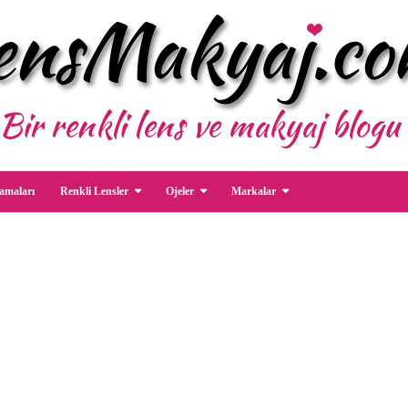
amaları
Renkli Lensler
Ojeler
Markalar