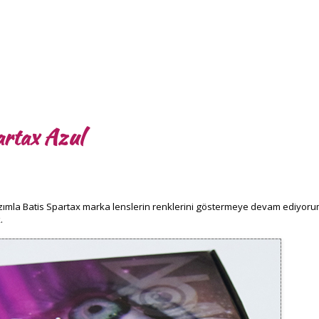
artax Azul
azımla Batis Spartax marka lenslerin renklerini göstermeye devam ediyoru
.