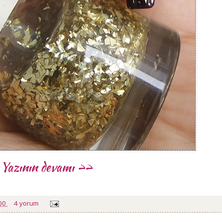
Yazının devamı >>
:00
4 yorum