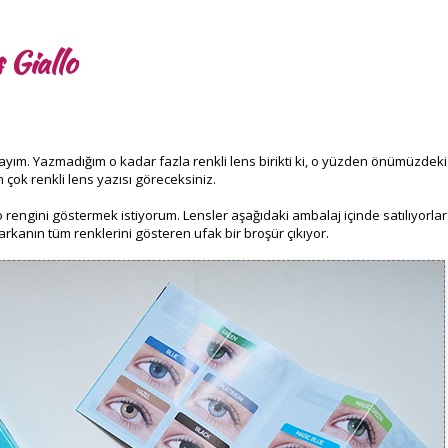
 Giallo
dayım. Yazmadığım o kadar fazla renkli lens birikti ki, o yüzden önümüzdeki
çok renkli lens yazısı göreceksiniz.
 rengini göstermek istiyorum. Lensler aşağıdaki ambalaj içinde satılıyorlar
arkanın tüm renklerini gösteren ufak bir broşür çıkıyor.