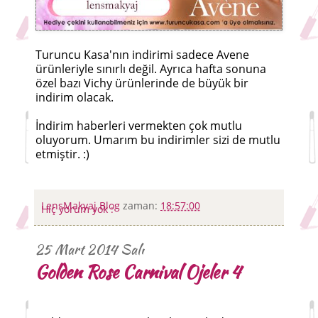
Turuncu Kasa'nın indirimi sadece Avene
ürünleriyle sınırlı değil. Ayrıca hafta sonuna
özel bazı Vichy ürünlerinde de büyük bir
indirim olacak.
İndirim haberleri vermekten çok mutlu
oluyorum. Umarım bu indirimler sizi de mutlu
etmiştir. :)
LensMakyaj Blog
zaman:
18:57:00
Hiç yorum yok :
25 Mart 2014 Salı
Golden Rose Carnival Ojeler 4