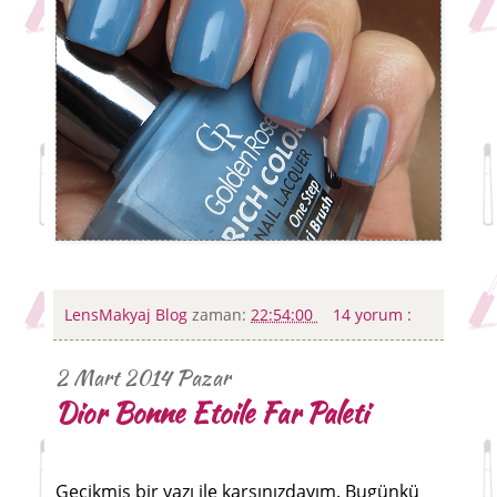
LensMakyaj Blog
zaman:
22:54:00
14 yorum :
2 Mart 2014 Pazar
Dior Bonne Etoile Far Paleti
Gecikmiş bir yazı ile karşınızdayım. Bugünkü