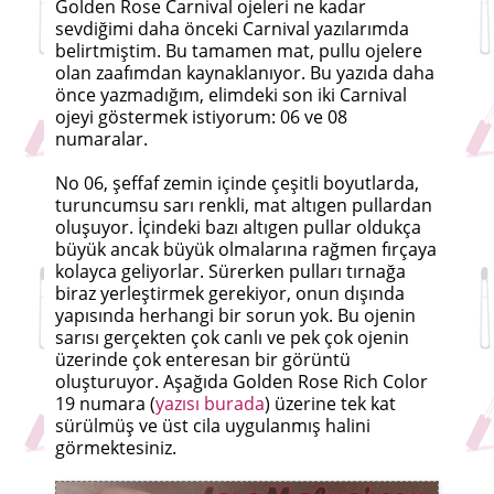
Golden Rose Carnival ojeleri ne kadar
sevdiğimi daha önceki Carnival yazılarımda
belirtmiştim. Bu tamamen mat, pullu ojelere
olan zaafımdan kaynaklanıyor. Bu yazıda daha
önce yazmadığım, elimdeki son iki Carnival
ojeyi göstermek istiyorum: 06 ve 08
numaralar.
No 06, şeffaf zemin içinde çeşitli boyutlarda,
turuncumsu sarı renkli, mat altıgen pullardan
oluşuyor. İçindeki bazı altıgen pullar oldukça
büyük ancak büyük olmalarına rağmen fırçaya
kolayca geliyorlar. Sürerken pulları tırnağa
biraz yerleştirmek gerekiyor, onun dışında
yapısında herhangi bir sorun yok. Bu ojenin
sarısı gerçekten çok canlı ve pek çok ojenin
üzerinde çok enteresan bir görüntü
oluşturuyor. Aşağıda Golden Rose Rich Color
19 numara (
yazısı burada
) üzerine tek kat
sürülmüş ve üst cila uygulanmış halini
görmektesiniz.