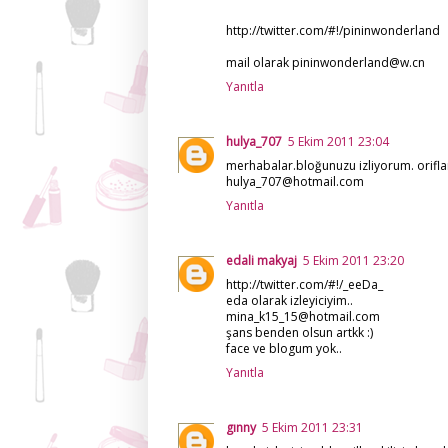
http://twitter.com/#!/pininwonderland
mail olarak pininwonderland@w.cn
Yanıtla
hulya_707
5 Ekim 2011 23:04
merhabalar.bloğunuzu izliyorum. orifla
hulya_707@hotmail.com
Yanıtla
edali makyaj
5 Ekim 2011 23:20
http://twitter.com/#!/_eeDa_
eda olarak izleyiciyim..
mina_k15_15@hotmail.com
şans benden olsun artkk :)
face ve blogum yok..
Yanıtla
gınny
5 Ekim 2011 23:31