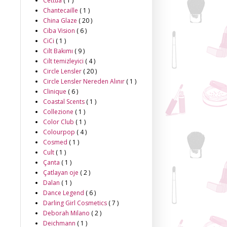
Cettua
( 1 )
Chantecaille
( 1 )
China Glaze
( 20 )
Ciba Vision
( 6 )
CiCi
( 1 )
Cilt Bakımı
( 9 )
Cilt temizleyici
( 4 )
Circle Lensler
( 20 )
Circle Lensler Nereden Alınır
( 1 )
Clinique
( 6 )
Coastal Scents
( 1 )
Collezione
( 1 )
Color Club
( 1 )
Colourpop
( 4 )
Cosmed
( 1 )
Cult
( 1 )
Çanta
( 1 )
Çatlayan oje
( 2 )
Dalan
( 1 )
Dance Legend
( 6 )
Darling Girl Cosmetics
( 7 )
Deborah Milano
( 2 )
Deichmann
( 1 )