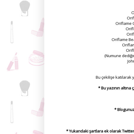
O
Ori
Oriflame 
Orif
Orif
Oriflame Be
Orifl
Orif
(Numune dediğime
Joh
Bu çekilişe katılarak
* Bu yazının altına 
* Blogunuz
* Yukarıdaki şartlara ek olarak Twitter