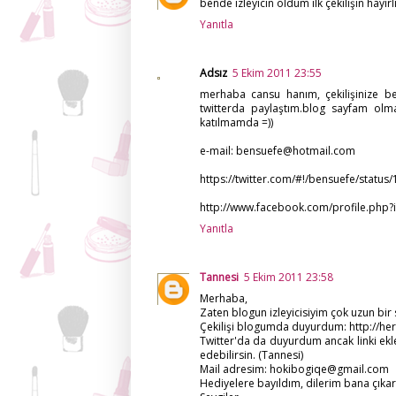
bende izleyicin oldum ilk çekilişin hayırlı
Yanıtla
Adsız
5 Ekim 2011 23:55
merhaba cansu hanım, çekilişinize be
twitterda paylaştım.blog sayfam olm
katılmamda =))
e-mail: bensuefe@hotmail.com
https://twitter.com/#!/bensuefe/stat
http://www.facebook.com/profile.ph
Yanıtla
Tannesi
5 Ekim 2011 23:58
Merhaba,
Zaten blogun izleyicisiyim çok uzun bir 
Çekilişi blogumda duyurdum: http://he
Twitter'da da duyurdum ancak linki ek
edebilirsin. (Tannesi)
Mail adresim: hokibogiqe@gmail.com
Hediyelere bayıldım, dilerim bana çıkar