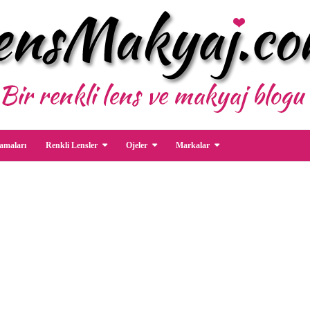
amaları
Renkli Lensler
Ojeler
Markalar