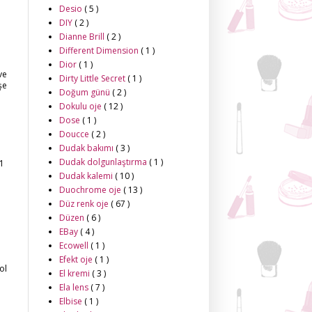
Desio
( 5 )
DIY
( 2 )
Dianne Brill
( 2 )
Different Dimension
( 1 )
Dior
( 1 )
ve
Dirty Little Secret
( 1 )
şe
Doğum günü
( 2 )
Dokulu oje
( 12 )
Dose
( 1 )
Doucce
( 2 )
Dudak bakımı
( 3 )
Dudak dolgunlaştırma
( 1 )
1
Dudak kalemi
( 10 )
Duochrome oje
( 13 )
Düz renk oje
( 67 )
Düzen
( 6 )
EBay
( 4 )
Ecowell
( 1 )
Efekt oje
( 1 )
ol
El kremi
( 3 )
Ela lens
( 7 )
Elbise
( 1 )