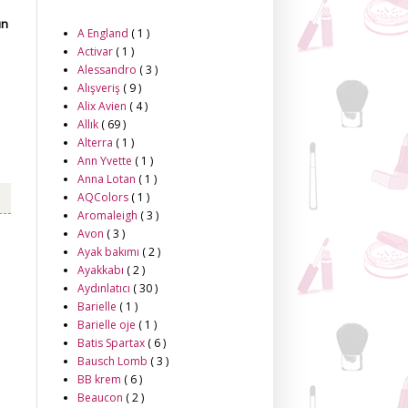
ın
A England
( 1 )
Activar
( 1 )
Alessandro
( 3 )
Alışveriş
( 9 )
Alix Avien
( 4 )
Allık
( 69 )
Alterra
( 1 )
Ann Yvette
( 1 )
Anna Lotan
( 1 )
AQColors
( 1 )
Aromaleigh
( 3 )
Avon
( 3 )
Ayak bakımı
( 2 )
Ayakkabı
( 2 )
Aydınlatıcı
( 30 )
Barielle
( 1 )
Barielle oje
( 1 )
Batis Spartax
( 6 )
Bausch Lomb
( 3 )
BB krem
( 6 )
Beaucon
( 2 )