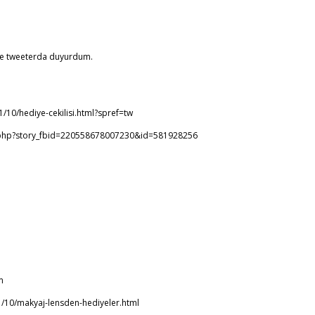
 ve tweeterda duyurdum.
1/10/hediye-cekilisi.html?spref=tw
.php?story_fbid=220558678007230&id=581928256
m
1/10/makyaj-lensden-hediyeler.html