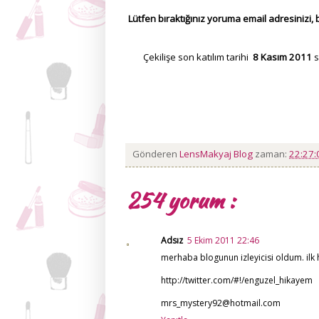
Lütfen bıraktığınız yoruma email adresinizi,
Çekilişe son katılım tarihi
8 Kasım 2011
s
Gönderen
LensMakyaj Blog
zaman:
22:27
254 yorum :
Adsız
5 Ekim 2011 22:46
merhaba blogunun izleyicisi oldum. ilk he
http://twitter.com/#!/enguzel_hikayem
mrs_mystery92@hotmail.com