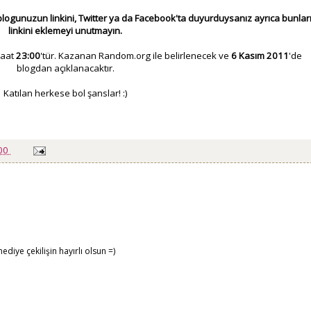
 blogunuzun linkini, Twitter ya da Facebook'ta duyurduysanız ayrıca bunlar
linkini eklemeyi unutmayın.
aat
23:00
'tür. Kazanan Random.org ile belirlenecek ve
6 Kasım
2011
'de
blogdan açıklanacaktır.
Katılan herkese bol şanslar! :)
:00
diye çekilişin hayırlı olsun =)