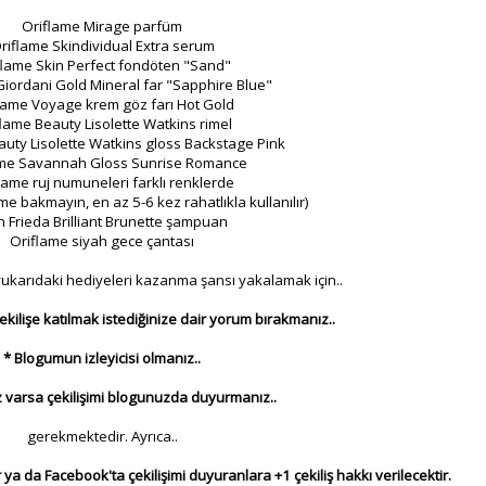
Oriflame Mirage parfüm
riflame Skindividual Extra serum
flame Skin Perfect fondöten "Sand"
Giordani Gold Mineral far "Sapphire Blue"
lame Voyage krem göz farı Hot Gold
lame Beauty Lisolette Watkins rimel
auty Lisolette Watkins gloss Backstage Pink
ame Savannah Gloss Sunrise Romance
lame ruj numuneleri farklı renklerde
 bakmayın, en az 5-6 kez rahatlıkla kullanılır)
n Frieda Brilliant Brunette şampuan
Oriflame siyah gece çantası
 yukarıdaki hediyeleri kazanma şansı yakalamak için..
çekilişe katılmak istediğinize dair yorum bırakmanız..
* Blogumun izleyicisi olmanız..
 varsa çekilişimi blogunuzda duyurmanız..
gerekmektedir. Ayrıca..
 ya da Facebook'ta çekilişimi duyuranlara +1 çekiliş hakkı verilecektir.