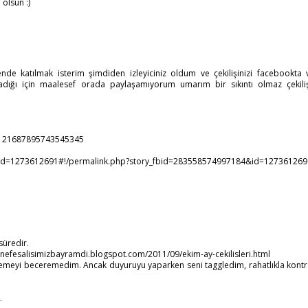
 olsun :)
nde katılmak isterim şimdiden izleyiciniz oldum ve çekilişinizi facebookta 
adığı için maalesef orada paylaşamıyorum umarım bir sıkıntı olmaz çekili
us/121687895743545345
p?id=1273612691#!/permalink.php?story_fbid=283558574997184&id=127361269
süredir.
rnefesalisimizbayramdi.blogspot.com/2011/09/ekim-ay-cekilisleri.html
lemeyi beceremedim. Ancak duyuruyu yaparken seni taggledim, rahatlıkla kontr
.