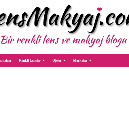
amaları
Renkli Lensler
Ojeler
Markalar