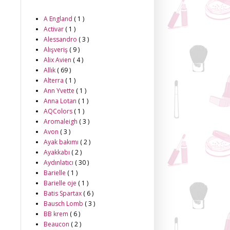
A England
( 1 )
Activar
( 1 )
Alessandro
( 3 )
Alışveriş
( 9 )
Alix Avien
( 4 )
Allık
( 69 )
Alterra
( 1 )
Ann Yvette
( 1 )
Anna Lotan
( 1 )
AQColors
( 1 )
Aromaleigh
( 3 )
Avon
( 3 )
Ayak bakımı
( 2 )
Ayakkabı
( 2 )
Aydınlatıcı
( 30 )
Barielle
( 1 )
Barielle oje
( 1 )
Batis Spartax
( 6 )
Bausch Lomb
( 3 )
BB krem
( 6 )
Beaucon
( 2 )