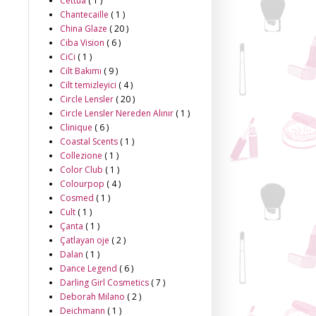
Cettua
( 1 )
Chantecaille
( 1 )
China Glaze
( 20 )
Ciba Vision
( 6 )
CiCi
( 1 )
Cilt Bakımı
( 9 )
Cilt temizleyici
( 4 )
Circle Lensler
( 20 )
Circle Lensler Nereden Alınır
( 1 )
Clinique
( 6 )
Coastal Scents
( 1 )
Collezione
( 1 )
Color Club
( 1 )
Colourpop
( 4 )
Cosmed
( 1 )
Cult
( 1 )
Çanta
( 1 )
Çatlayan oje
( 2 )
Dalan
( 1 )
Dance Legend
( 6 )
Darling Girl Cosmetics
( 7 )
Deborah Milano
( 2 )
Deichmann
( 1 )