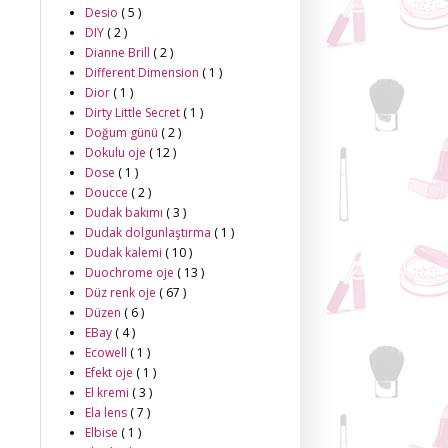
Desio
( 5 )
DIY
( 2 )
Dianne Brill
( 2 )
Different Dimension
( 1 )
Dior
( 1 )
Dirty Little Secret
( 1 )
Doğum günü
( 2 )
Dokulu oje
( 12 )
Dose
( 1 )
Doucce
( 2 )
Dudak bakımı
( 3 )
Dudak dolgunlaştırma
( 1 )
Dudak kalemi
( 10 )
Duochrome oje
( 13 )
Düz renk oje
( 67 )
Düzen
( 6 )
EBay
( 4 )
Ecowell
( 1 )
Efekt oje
( 1 )
El kremi
( 3 )
Ela lens
( 7 )
Elbise
( 1 )