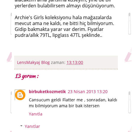
yerlerden bulabilirsem almayı düşünüyorum.
Archie's Girls koleksiyonu hala mağazalarda
mevcut ama ne kaldı, ne bitti hiç bilmiyorum.
Gidip bakmakta yarar var derim. Fiyatlar
pudra/allık 79TL, lipglass 47TL şeklinde..
LensMakyaj Blog
zaman:
13:13:00
13 yorum :
birbuketkozmetik
23 Nisan 2013 13:20
Cansucum geldi Flatter me , sonradan, kaldı
mı bilmiyorum ama bir bak istersen
Yanıtla
Yanıtlar