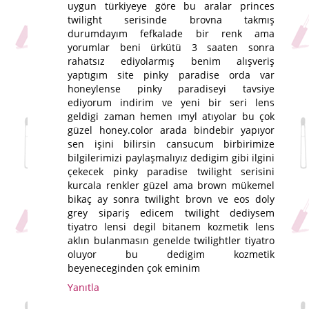
uygun türkiyeye göre bu aralar princes
twilight serisinde brovna takmış
durumdayım fefkalade bir renk ama
yorumlar beni ürkütü 3 saaten sonra
rahatsız ediyolarmış benim alışveriş
yaptıgım site pinky paradise orda var
honeylense pinky paradiseyi tavsiye
ediyorum indirim ve yeni bir seri lens
geldigi zaman hemen ımyl atıyolar bu çok
güzel honey.color arada bindebir yapıyor
sen işini bilirsin cansucum birbirimize
bilgilerimizi paylaşmalıyız dedigim gibi ilgini
çekecek pinky paradise twilight serisini
kurcala renkler güzel ama brown mükemel
bikaç ay sonra twilight brovn ve eos doly
grey sipariş edicem twilight dediysem
tiyatro lensi degil bitanem kozmetik lens
aklın bulanmasın genelde twilightler tiyatro
oluyor bu dedigim kozmetik
beyeneceginden çok eminim
Yanıtla