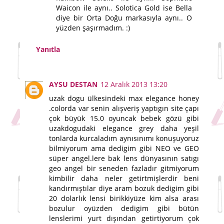
Waicon ile aynı.. Solotica Gold ise Bella
diye bir Orta Doğu markasıyla aynı.. O
yüzden şaşırmadım. :)
Yanıtla
AYSU DESTAN
12 Aralık 2013 13:20
uzak dogu ülkesindeki max elegance honey
.colorda var senin alışveriş yaptıgın site çapı
çok büyük 15.0 oyuncak bebek gözü gibi
uzakdogudaki elegance grey daha yeşil
tonlarda kurcaladım aynısınımı konuşuyoruz
bilmiyorum ama dedigim gibi NEO ve GEO
süper angel.lere bak lens dünyasının satıgı
geo angel bir seneden fazladır gitmiyorum
kimbilir daha neler getirtmişlerdir beni
kandırmıştılar diye aram bozuk dedigim gibi
20 dolarlık lensi birikkiyüze kim alsa arası
bozulur oyüzden dedigim gibi bütün
lenslerimi yurt dışından getirtiyorum çok