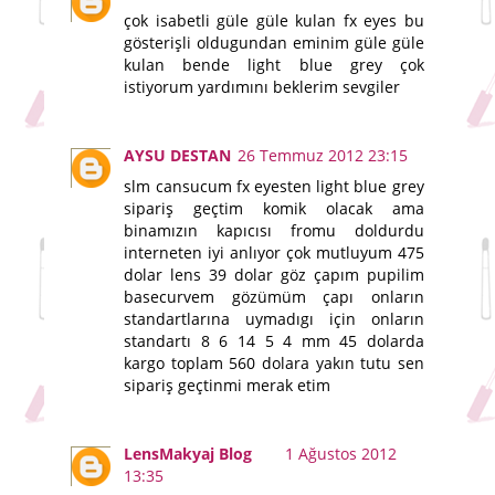
çok isabetli güle güle kulan fx eyes bu
gösterişli oldugundan eminim güle güle
kulan bende light blue grey çok
istiyorum yardımını beklerim sevgiler
AYSU DESTAN
26 Temmuz 2012 23:15
slm cansucum fx eyesten light blue grey
sipariş geçtim komik olacak ama
binamızın kapıcısı fromu doldurdu
interneten iyi anlıyor çok mutluyum 475
dolar lens 39 dolar göz çapım pupilim
basecurvem gözümüm çapı onların
standartlarına uymadıgı için onların
standartı 8 6 14 5 4 mm 45 dolarda
kargo toplam 560 dolara yakın tutu sen
sipariş geçtinmi merak etim
LensMakyaj Blog
1 Ağustos 2012
13:35