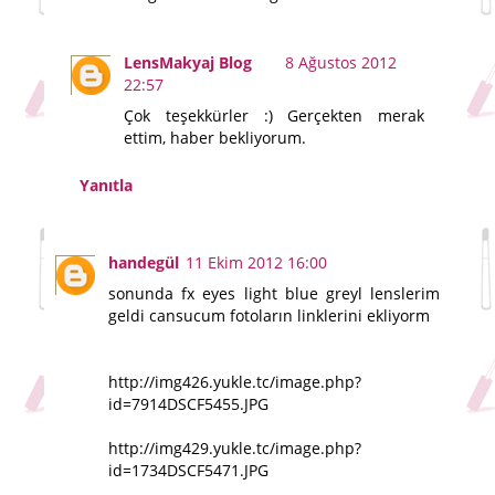
LensMakyaj Blog
8 Ağustos 2012
22:57
Çok teşekkürler :) Gerçekten merak
ettim, haber bekliyorum.
Yanıtla
handegül
11 Ekim 2012 16:00
sonunda fx eyes light blue greyl lenslerim
geldi cansucum fotoların linklerini ekliyorm
http://img426.yukle.tc/image.php?
id=7914DSCF5455.JPG
http://img429.yukle.tc/image.php?
id=1734DSCF5471.JPG