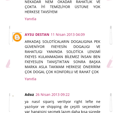
NEKADAR NEM OKADAR RAHATLIK VE
ÇOKTA İYİ TEMİZLİYOR ÜSTÜNE YOK
HERKESE TAVSİYEM
Yanıtla
AYSU DESTAN
11 Nisan 2013 04:09
ARKADAŞ SOLOTİCALARIN DOGALIGINA PEK
GÜVENİYOR FXEYESİN DOGALIGI VE
RAHATLIGI YANINDA SOLOTİCA LENSMİ
FXEYES KULANMADAN BİLEMEZ İNSAN BEN
FXEYESLEN TANIŞTIKTAN SONRA BAŞKA
MARKA ASLA TAKMAM HERKESE ÖNERİRİM
ÇOK DOGAL ÇOK KONFORLU VE RAHAT ÇOK
Yanıtla
Adsız
26 Nisan 2013 09:22
ya nasıl sipariş veriliyor right lefte ne
yazılıyor ve shipping de çeşitli seçenekler
var hangisini seçmek lazım daha kısa sürede