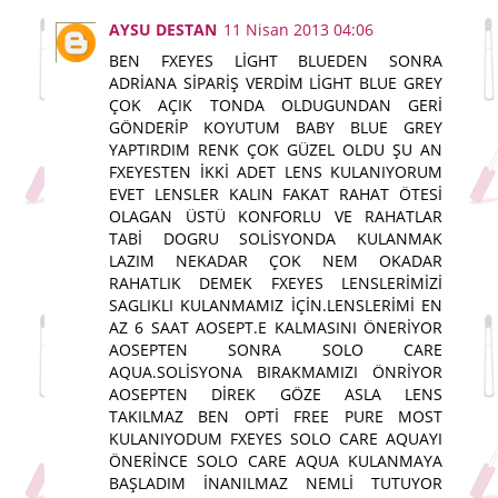
AYSU DESTAN
11 Nisan 2013 04:06
BEN FXEYES LİGHT BLUEDEN SONRA
ADRİANA SİPARİŞ VERDİM LİGHT BLUE GREY
ÇOK AÇIK TONDA OLDUGUNDAN GERİ
GÖNDERİP KOYUTUM BABY BLUE GREY
YAPTIRDIM RENK ÇOK GÜZEL OLDU ŞU AN
FXEYESTEN İKKİ ADET LENS KULANIYORUM
EVET LENSLER KALIN FAKAT RAHAT ÖTESİ
OLAGAN ÜSTÜ KONFORLU VE RAHATLAR
TABİ DOGRU SOLİSYONDA KULANMAK
LAZIM NEKADAR ÇOK NEM OKADAR
RAHATLIK DEMEK FXEYES LENSLERİMİZİ
SAGLIKLI KULANMAMIZ İÇİN.LENSLERİMİ EN
AZ 6 SAAT AOSEPT.E KALMASINI ÖNERİYOR
AOSEPTEN SONRA SOLO CARE
AQUA.SOLİSYONA BIRAKMAMIZI ÖNRİYOR
AOSEPTEN DİREK GÖZE ASLA LENS
TAKILMAZ BEN OPTİ FREE PURE MOST
KULANIYODUM FXEYES SOLO CARE AQUAYI
ÖNERİNCE SOLO CARE AQUA KULANMAYA
BAŞLADIM İNANILMAZ NEMLİ TUTUYOR