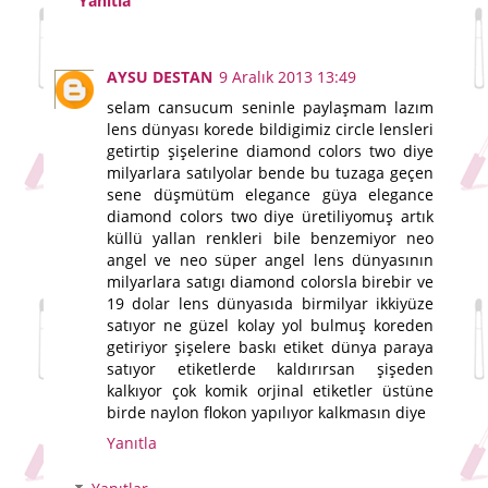
Yanıtla
AYSU DESTAN
9 Aralık 2013 13:49
selam cansucum seninle paylaşmam lazım
lens dünyası korede bildigimiz circle lensleri
getirtip şişelerine diamond colors two diye
milyarlara satılyolar bende bu tuzaga geçen
sene düşmütüm elegance güya elegance
diamond colors two diye üretiliyomuş artık
küllü yallan renkleri bile benzemiyor neo
angel ve neo süper angel lens dünyasının
milyarlara satıgı diamond colorsla birebir ve
19 dolar lens dünyasıda birmilyar ikkiyüze
satıyor ne güzel kolay yol bulmuş koreden
getiriyor şişelere baskı etiket dünya paraya
satıyor etiketlerde kaldırırsan şişeden
kalkıyor çok komik orjinal etiketler üstüne
birde naylon flokon yapılıyor kalkmasın diye
Yanıtla