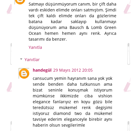
Satmayı düşünmüyorum canım, bir çift daha
vardı eskiden elimde onları satmıştım. Şimdi
tek çift kaldı elimde onları da gözlerime
batana kadar saklayıp kullanmayı
düşünüyorum ama Bausch & Lomb Green
Ocean hemen hemen aynı renk. Ayrıca
tasarımı da benzer.
Yanıtla
Yanıtlar
handegül
29 Mayıs 2012 20:05
cansucum yemin hayranım sana yok yok
sende benden daha tutkunsun ama
bizat seninle konuşmak istiyorum
mümkünse ikkimizde ciba vishion
elegance fanlarıyız en koyu gözü bile
teredütsüz mükemel renk degişimi
istiyoruz diamond two da mükemel
tavsiye ederim eleganceyle birebir aynı
haberin olsun sevgilerimle