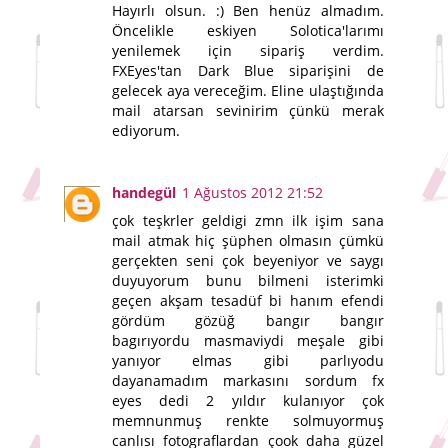
Hayırlı olsun. :) Ben henüz almadım.
Öncelikle eskiyen Solotica'larımı
yenilemek için sipariş verdim.
FXEyes'tan Dark Blue siparişini de
gelecek aya vereceğim. Eline ulaştığında
mail atarsan sevinirim çünkü merak
ediyorum.
handegül
1 Ağustos 2012 21:52
çok teşkrler geldigi zmn ilk işim sana
mail atmak hiç şüphen olmasın çümkü
gerçekten seni çok beyeniyor ve saygı
duyuyorum bunu bilmeni isterimki
geçen akşam tesadüf bi hanım efendi
gördüm gözüğ bangır bangır
bagırıyordu masmaviydi meşale gibi
yanıyor elmas gibi parlıyodu
dayanamadım markasını sordum fx
eyes dedi 2 yıldır kulanıyor çok
memnunmuş renkte solmuyormuş
canlısı fotograflardan çook daha güzel