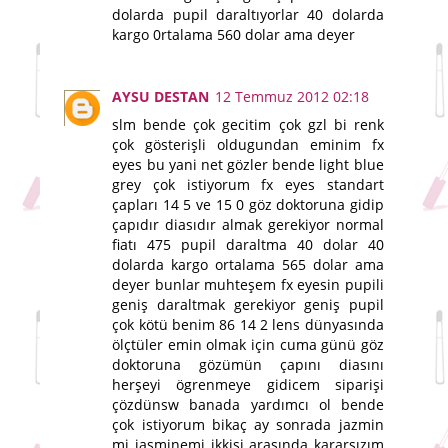
dolarda pupil daraltıyorlar 40 dolarda
kargo 0rtalama 560 dolar ama deyer
AYSU DESTAN
12 Temmuz 2012 02:18
slm bende çok gecitim çok gzl bi renk
çok gösterişli oldugundan eminim fx
eyes bu yani net gözler bende light blue
grey çok istiyorum fx eyes standart
çapları 14 5 ve 15 0 göz doktoruna gidip
çapıdır diasıdır almak gerekiyor normal
fiatı 475 pupil daraltma 40 dolar 40
dolarda kargo ortalama 565 dolar ama
deyer bunlar muhteşem fx eyesin pupili
geniş daraltmak gerekiyor geniş pupil
çok kötü benim 86 14 2 lens dünyasında
ölçtüler emin olmak için cuma günü göz
doktoruna gözümün çapını diasını
herşeyi ögrenmeye gidicem siparişi
çözdünsw banada yardımcı ol bende
çok istiyorum bikaç ay sonrada jazmin
mi jasminemi ikkisi arasında kararsızım