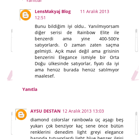
Yanıtlar
LensMakyaj Blog
11 Aralık 2013
12:51
Bunu bildiğim iyi oldu.. Yanılmıyorsam
diğer serisi de Rainbow Elite ile
benzerdi ama yine 400-500'e
satıyorlardı. O zaman zaten saçma
gelmişti. Açık mavi değil ama grisinin
benzerini Elegance ismiyle bir Orta
Doğu ülkesinde satıyorlar, fiyatı da iyi
ama henüz burada henüz satılmıyor
maalesef.
Yanıtla
AYSU DESTAN
12 Aralık 2013 13:03
diamond colorslar rainbowla üç aşagı beş
yukarı çok benziyor kaç sene önce bütün
renklerini denedim light greyi elegance
bazında tutuyorlardı light blue benzer ilgisi