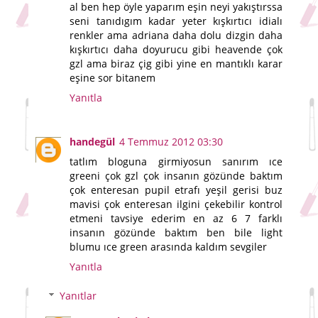
al ben hep öyle yaparım eşin neyi yakıştırssa
seni tanıdıgım kadar yeter kışkırtıcı idialı
renkler ama adriana daha dolu dizgin daha
kışkırtıcı daha doyurucu gibi heavende çok
gzl ama biraz çig gibi yine en mantıklı karar
eşine sor bitanem
Yanıtla
handegül
4 Temmuz 2012 03:30
tatlım bloguna girmiyosun sanırım ıce
greeni çok gzl çok insanın gözünde baktım
çok enteresan pupil etrafı yeşil gerisi buz
mavisi çok enteresan ilgini çekebilir kontrol
etmeni tavsiye ederim en az 6 7 farklı
insanın gözünde baktım ben bile light
blumu ıce green arasında kaldım sevgiler
Yanıtla
Yanıtlar