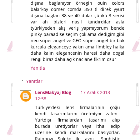
dışına baglanıyor örnegin ouin colors
bakırköy opmer comda 350 tl direk yyurt
dışına baglan 38 ve 40 dolar çünkü 3 serisi
var ah bizleri nasıl kandırdılar asla
tyürkiyeden alış veriş yapmıyorum bende
pinky paraadise seçim çok ama dedigim gibi
neo süper angel ve GEO süper angel bir bak
kurcala eleganceye yakın ama limbley halka
daha kalın elegancenin haresi daha dogal
rengi biraz daha açık naciane fikrim özür
Yanıtla
Yanıtlar
LensMakyaj Blog
17 Aralık 2013
12:58
Türkiye'deki lens firmalarının çoğu
kendi tasarımlarını üretmiyor zaten..
Yurtdışı firmalardan tasarımı alıp
burada üretiyorlar veya ithal edip
üzerine kendi markalarını basıyorlar.
Rainbow Soleko ile aynı.. Sophistic