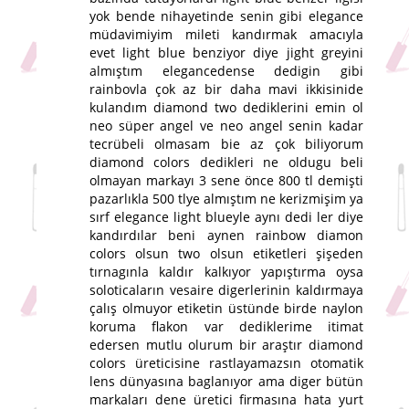
yok bende nihayetinde senin gibi elegance
müdavimiyim mileti kandırmak amacıyla
evet light blue benziyor diye jight greyini
almıştım elegancedense dedigin gibi
rainbovla çok az bir daha mavi ikkisinide
kulandım diamond two dediklerini emin ol
neo süper angel ve neo angel senin kadar
tecrübeli olmasam bie az çok biliyorum
diamond colors dedikleri ne oldugu beli
olmayan markayı 3 sene önce 800 tl demişti
pazarlıkla 500 tlye almıştım ne kerizmişim ya
sırf elegance light blueyle aynı dedi ler diye
kandırdılar beni aynen rainbow diamon
colors olsun two olsun etiketleri şişeden
tırnagınla kaldır kalkıyor yapıştırma oysa
soloticaların vesaire digerlerinin kaldırmaya
çalış olmuyor etiketin üstünde birde naylon
koruma flakon var dediklerime itimat
edersen mutlu olurum bir araştır diamond
colors üreticisine rastlayamazsın otomatik
lens dünyasına baglanıyor ama diger bütün
markaları dene üretici firmasına hata yurt