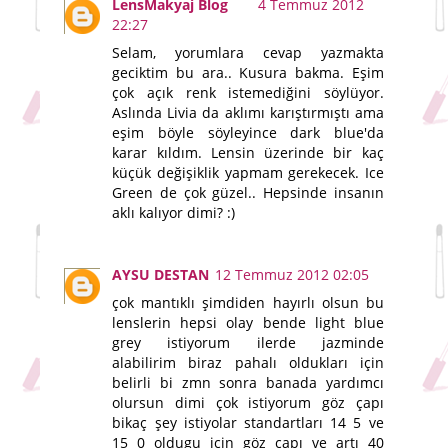
LensMakyaj Blog
4 Temmuz 2012
22:27
Selam, yorumlara cevap yazmakta
geciktim bu ara.. Kusura bakma. Eşim
çok açık renk istemediğini söylüyor.
Aslında Livia da aklımı karıştırmıştı ama
eşim böyle söyleyince dark blue'da
karar kıldım. Lensin üzerinde bir kaç
küçük değişiklik yapmam gerekecek. Ice
Green de çok güzel.. Hepsinde insanın
aklı kalıyor dimi? :)
AYSU DESTAN
12 Temmuz 2012 02:05
çok mantıklı şimdiden hayırlı olsun bu
lenslerin hepsi olay bende light blue
grey istiyorum ilerde jazminde
alabilirim biraz pahalı oldukları için
belirli bi zmn sonra banada yardımcı
olursun dimi çok istiyorum göz çapı
bikaç şey istiyolar standartları 14 5 ve
15 0 oldugu için göz çapı ve artı 40