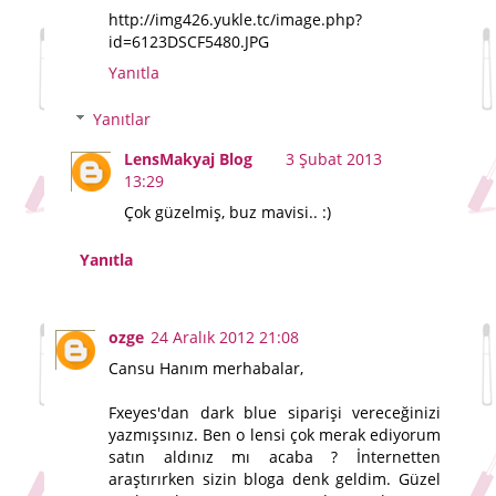
http://img426.yukle.tc/image.php?
id=6123DSCF5480.JPG
Yanıtla
Yanıtlar
LensMakyaj Blog
3 Şubat 2013
13:29
Çok güzelmiş, buz mavisi.. :)
Yanıtla
ozge
24 Aralık 2012 21:08
Cansu Hanım merhabalar,
Fxeyes'dan dark blue siparişi vereceğinizi
yazmışsınız. Ben o lensi çok merak ediyorum
satın aldınız mı acaba ? İnternetten
araştırırken sizin bloga denk geldim. Güzel