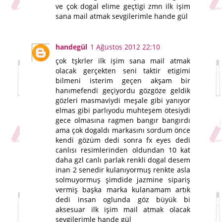
ve çok dogal elime geçtigi zmn ilk işim
sana mail atmak sevgilerimle hande gül
handegül
1 Ağustos 2012 22:10
çok tşkrler ilk işim sana mail atmak
olacak gerçekten seni taktir etigimi
bilmeni isterim geçen akşam bir
hanımefendi geçiyordu gözgöze geldik
gözleri masmaviydi meşale gibi yanıyor
elmas gibi parlıyodu muhteşem ötesiydi
gece olmasına ragmen bangır bangırdı
ama çok dogaldı markasını sordum önce
kendi gözüm dedi sonra fx eyes dedi
canlısı resimlerinden oldundan 10 kat
daha gzl canlı parlak renkli dogal desem
inan 2 senedir kulanıyormuş renkte asla
solmuyormuş şimdide jazmine sipariş
vermiş başka marka kulanamam artık
dedi insan oglunda göz büyük bi
aksesuar ilk işim mail atmak olacak
sevgilerimle hande gül