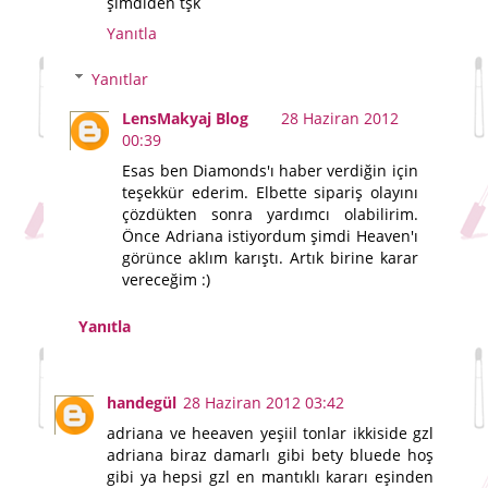
şimdiden tşk
Yanıtla
Yanıtlar
LensMakyaj Blog
28 Haziran 2012
00:39
Esas ben Diamonds'ı haber verdiğin için
teşekkür ederim. Elbette sipariş olayını
çözdükten sonra yardımcı olabilirim.
Önce Adriana istiyordum şimdi Heaven'ı
görünce aklım karıştı. Artık birine karar
vereceğim :)
Yanıtla
handegül
28 Haziran 2012 03:42
adriana ve heeaven yeşiil tonlar ikkiside gzl
adriana biraz damarlı gibi bety bluede hoş
gibi ya hepsi gzl en mantıklı kararı eşinden