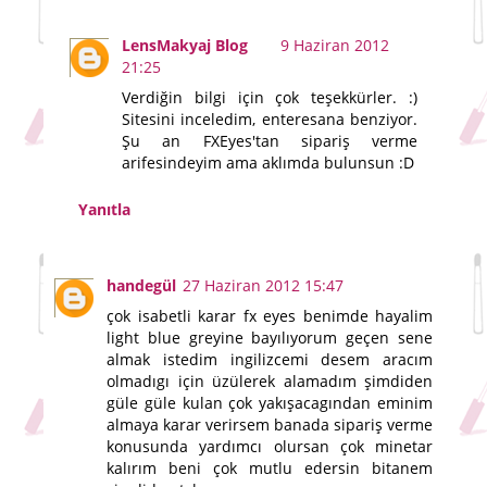
LensMakyaj Blog
9 Haziran 2012
21:25
Verdiğin bilgi için çok teşekkürler. :)
Sitesini inceledim, enteresana benziyor.
Şu an FXEyes'tan sipariş verme
arifesindeyim ama aklımda bulunsun :D
Yanıtla
handegül
27 Haziran 2012 15:47
çok isabetli karar fx eyes benimde hayalim
light blue greyine bayılıyorum geçen sene
almak istedim ingilizcemi desem aracım
olmadıgı için üzülerek alamadım şimdiden
güle güle kulan çok yakışacagından eminim
almaya karar verirsem banada sipariş verme
konusunda yardımcı olursan çok minetar
kalırım beni çok mutlu edersin bitanem