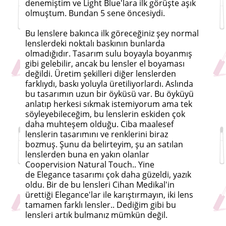
denemiştim ve Light Blue'lara ilk görüşte aşık
olmuştum. Bundan 5 sene öncesiydi.
Bu lenslere bakınca ilk göreceğiniz şey normal
lenslerdeki noktalı baskının bunlarda
olmadığıdır. Tasarım sulu boyayla boyanmış
gibi gelebilir, ancak bu lensler el boyaması
değildi. Üretim şekilleri diğer lenslerden
farklıydı, baskı yoluyla üretiliyorlardı. Aslında
bu tasarımın uzun bir öyküsü var. Bu öyküyü
anlatıp herkesi sıkmak istemiyorum ama tek
söyleyebileceğim, bu lenslerin eskiden çok
daha muhteşem olduğu. Ciba maalesef
lenslerin tasarımını ve renklerini biraz
bozmuş. Şunu da belirteyim, şu an satılan
lenslerden buna en yakın olanlar
Coopervision Natural Touch.. Yine
de Elegance tasarımı çok daha güzeldi, yazık
oldu. Bir de bu lensleri Cihan Medikal'in
ürettiği Elegance'lar ile karıştırmayın, iki lens
tamamen farklı lensler.. Dediğim gibi bu
lensleri artık bulmanız mümkün değil.