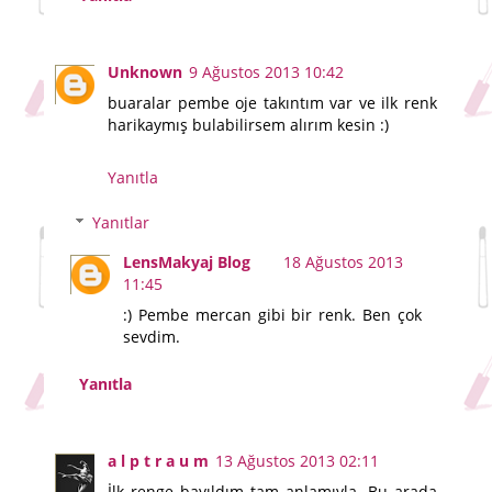
Unknown
9 Ağustos 2013 10:42
buaralar pembe oje takıntım var ve ilk renk
harikaymış bulabilirsem alırım kesin :)
Yanıtla
Yanıtlar
LensMakyaj Blog
18 Ağustos 2013
11:45
:) Pembe mercan gibi bir renk. Ben çok
sevdim.
Yanıtla
a l p t r a u m
13 Ağustos 2013 02:11
İlk renge bayıldım tam anlamıyla. Bu arada