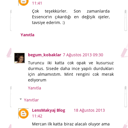
11:41
Çok teşekkürler. Son zamanlarda
Essence'ın çıkardığı en değişik ojeler,
tavsiye ederim. :)
Yanıtla
begum_kobaklar
7 Ağustos 2013 09:30
Turuncu iki katta cok opak ve kusursuz
durmus. Sisede daha ince yapılı durdukları
için almamıstım. Mint rengini cok merak
ediyorum
Yanıtla
Yanıtlar
LensMakyaj Blog
18 Ağustos 2013
11:42
Mercan ilk katta biraz alacalı oluyor ama