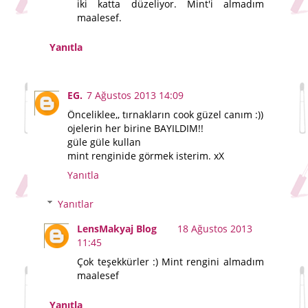
iki katta düzeliyor. Mint'i almadım
maalesef.
Yanıtla
EG.
7 Ağustos 2013 14:09
Önceliklee,, tırnakların cook güzel canım :))
ojelerin her birine BAYILDIM!!
güle güle kullan
mint renginide görmek isterim. xX
Yanıtla
Yanıtlar
LensMakyaj Blog
18 Ağustos 2013
11:45
Çok teşekkürler :) Mint rengini almadım
maalesef
Yanıtla