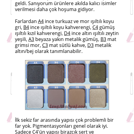
geldi. Sanıyorum ürünlere akılda kalıcı isimler
verilmesi daha çok hoşuma gidiyor.
Farlardan
A4
ince turkuaz ve mor ışıltılı koyu
gri,
B4
ince ışıltılı koyu kahverengi,
C4
gümüş
ışıltılı kızıl kahverengi,
D4
ince altın ışıltılı zeytin
yeşili,
A3
beyaza yakın metalik gümüş,
B3
mat
grimsi mor,
C3
mat sütlü kahve,
D3
metalik
altın/bej olarak tanımlanabilir.
İlk sekiz far arasında yapısı çok problemli bir
far yok. Pigmentasyonları genel olarak iyi.
Sadece C4'ün yapısı birazcık sert ve