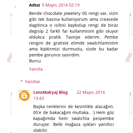
Adsız
9 Mayıs 2014 02:19
Bende chocolate jewelery 05 rengi var, sizin
gibi tek basina kullaniyorum ama creasede
dagitinca o isiltisi kaybolup rengi de biraz
degisip 2 farkli far kullanmisim gibi oluyor
oldukca pratik. Tavsiye ederim. Pembe
rengini de gratiste elimde swatchlamistim
ama kipkirmizi durmustu, sizde bu kadar
pembe gorunce sasirdim.
Burcu
Yanıtla
Yanıtlar
LensMakyaj Blog
22 Mayıs 2014
13:43
Başka renklerini de kesinlikle alacağım.
05'e de bakacağım mutlaka.. :) Hem göz
kapağımda hem swatchta pespembe
duruyor. Belki mağaza ışıkları yanıltıcı
olabilir.