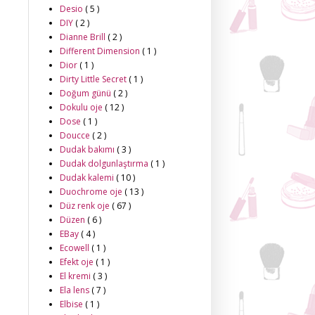
Desio
( 5 )
DIY
( 2 )
Dianne Brill
( 2 )
Different Dimension
( 1 )
Dior
( 1 )
Dirty Little Secret
( 1 )
Doğum günü
( 2 )
Dokulu oje
( 12 )
Dose
( 1 )
Doucce
( 2 )
Dudak bakımı
( 3 )
Dudak dolgunlaştırma
( 1 )
Dudak kalemi
( 10 )
Duochrome oje
( 13 )
Düz renk oje
( 67 )
Düzen
( 6 )
EBay
( 4 )
Ecowell
( 1 )
Efekt oje
( 1 )
El kremi
( 3 )
Ela lens
( 7 )
Elbise
( 1 )