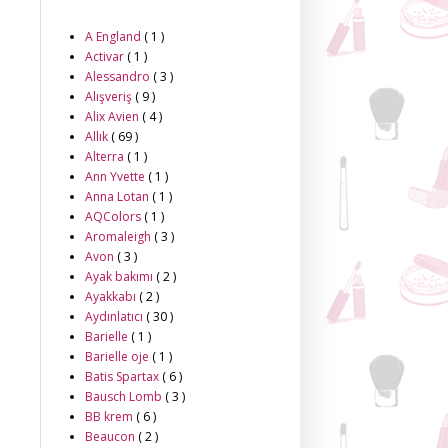
A England
( 1 )
Activar
( 1 )
Alessandro
( 3 )
Alışveriş
( 9 )
Alix Avien
( 4 )
Allık
( 69 )
Alterra
( 1 )
Ann Yvette
( 1 )
Anna Lotan
( 1 )
AQColors
( 1 )
Aromaleigh
( 3 )
Avon
( 3 )
Ayak bakımı
( 2 )
Ayakkabı
( 2 )
Aydınlatıcı
( 30 )
Barielle
( 1 )
Barielle oje
( 1 )
Batis Spartax
( 6 )
Bausch Lomb
( 3 )
BB krem
( 6 )
Beaucon
( 2 )