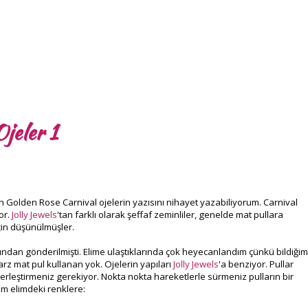
jeler 1
an Golden Rose Carnival ojelerin yazısını nihayet yazabiliyorum. Carnival
or.
Jolly Jewels
'tan farklı olarak şeffaf zeminliler, genelde mat pullara
çin düşünülmüşler.
ından gönderilmişti. Elime ulaştıklarında çok heyecanlandım çünkü bildiğim
rz mat pul kullanan yok. Ojelerin yapıları
Jolly Jewels
'a benziyor. Pullar
yerleştirmeniz gerekiyor. Nokta nokta hareketlerle sürmeniz pulların bir
im elimdeki renklere: