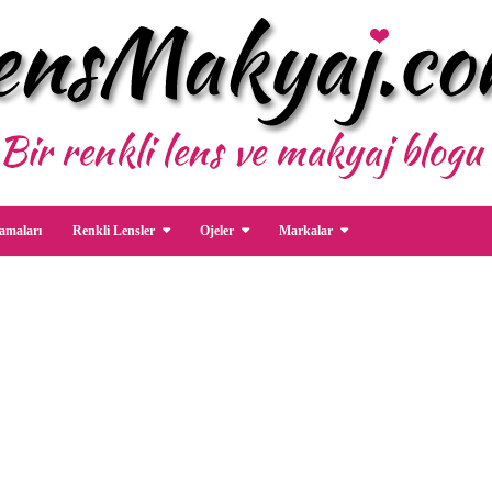
amaları
Renkli Lensler
Ojeler
Markalar