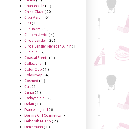
Cettua
( 1 )
Chantecaille
( 1 )
China Glaze
( 20 )
Ciba Vision
( 6 )
CiCi
( 1 )
Cilt Bakımı
( 9 )
Cilt temizleyici
( 4 )
Circle Lensler
( 20 )
Circle Lensler Nereden Alınır
( 1 )
Clinique
( 6 )
Coastal Scents
( 1 )
Collezione
( 1 )
Color Club
( 1 )
Colourpop
( 4 )
Cosmed
( 1 )
Cult
( 1 )
Çanta
( 1 )
Çatlayan oje
( 2 )
Dalan
( 1 )
Dance Legend
( 6 )
Darling Girl Cosmetics
( 7 )
Deborah Milano
( 2 )
Deichmann
( 1 )