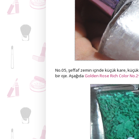
No.05, şeffaf zemin içinde küçük kare, küçük
bir oje. Aşağıda
Golden Rose Rich Color No.2