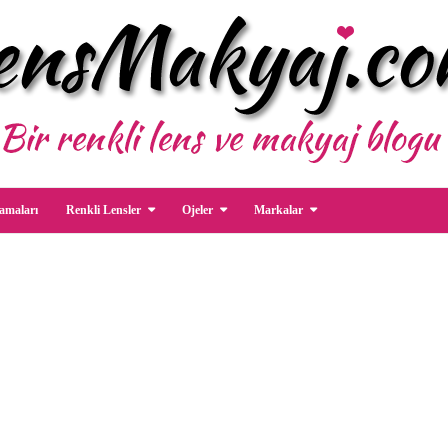
amaları
Renkli Lensler
Ojeler
Markalar