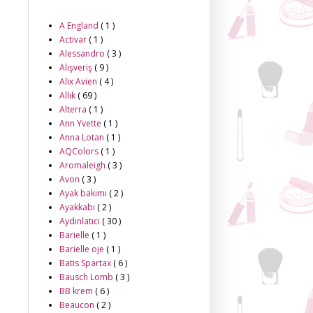
A England
( 1 )
Activar
( 1 )
Alessandro
( 3 )
Alışveriş
( 9 )
Alix Avien
( 4 )
Allık
( 69 )
Alterra
( 1 )
Ann Yvette
( 1 )
Anna Lotan
( 1 )
AQColors
( 1 )
Aromaleigh
( 3 )
Avon
( 3 )
Ayak bakımı
( 2 )
Ayakkabı
( 2 )
Aydınlatıcı
( 30 )
Barielle
( 1 )
Barielle oje
( 1 )
Batis Spartax
( 6 )
Bausch Lomb
( 3 )
BB krem
( 6 )
Beaucon
( 2 )