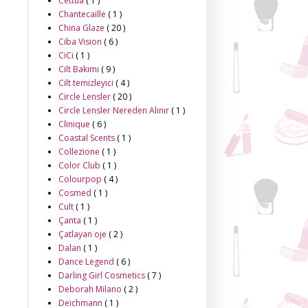
Cettua
( 1 )
Chantecaille
( 1 )
China Glaze
( 20 )
Ciba Vision
( 6 )
CiCi
( 1 )
Cilt Bakımı
( 9 )
Cilt temizleyici
( 4 )
Circle Lensler
( 20 )
Circle Lensler Nereden Alınır
( 1 )
Clinique
( 6 )
Coastal Scents
( 1 )
Collezione
( 1 )
Color Club
( 1 )
Colourpop
( 4 )
Cosmed
( 1 )
Cult
( 1 )
Çanta
( 1 )
Çatlayan oje
( 2 )
Dalan
( 1 )
Dance Legend
( 6 )
Darling Girl Cosmetics
( 7 )
Deborah Milano
( 2 )
Deichmann
( 1 )