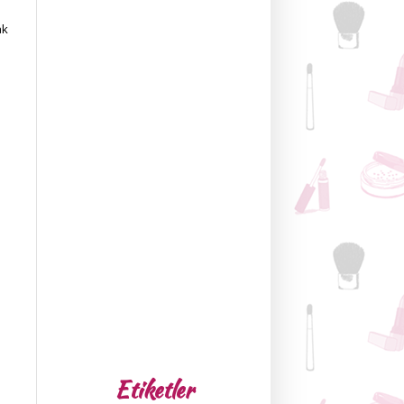
ak
a
Etiketler