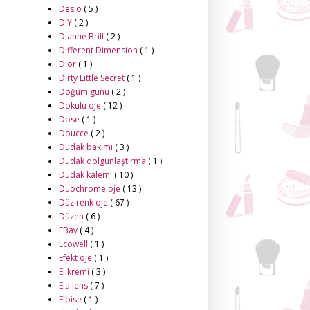
Desio
( 5 )
DIY
( 2 )
Dianne Brill
( 2 )
Different Dimension
( 1 )
Dior
( 1 )
Dirty Little Secret
( 1 )
Doğum günü
( 2 )
Dokulu oje
( 12 )
Dose
( 1 )
Doucce
( 2 )
Dudak bakımı
( 3 )
Dudak dolgunlaştırma
( 1 )
Dudak kalemi
( 10 )
Duochrome oje
( 13 )
Düz renk oje
( 67 )
Düzen
( 6 )
EBay
( 4 )
Ecowell
( 1 )
Efekt oje
( 1 )
El kremi
( 3 )
Ela lens
( 7 )
Elbise
( 1 )