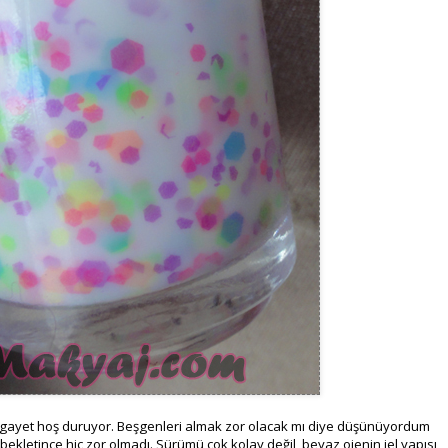
a gayet hoş duruyor. Beşgenleri almak zor olacak mı diye düşünüyordum
kletince hiç zor olmadı. Sürümü çok kolay değil, beyaz ojenin jel yapısı