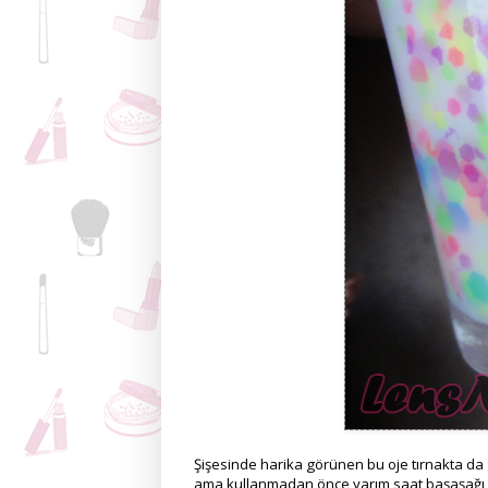
Şişesinde harika görünen bu oje tırnakta d
ama kullanmadan önce yarım saat başaşağı be