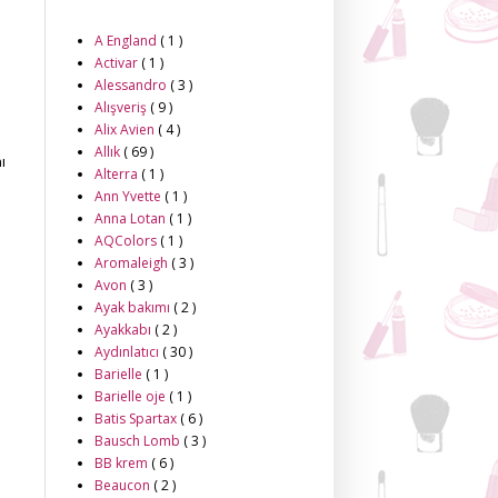
A England
( 1 )
Activar
( 1 )
Alessandro
( 3 )
Alışveriş
( 9 )
Alix Avien
( 4 )
Allık
( 69 )
ı
Alterra
( 1 )
Ann Yvette
( 1 )
Anna Lotan
( 1 )
AQColors
( 1 )
Aromaleigh
( 3 )
Avon
( 3 )
Ayak bakımı
( 2 )
Ayakkabı
( 2 )
Aydınlatıcı
( 30 )
Barielle
( 1 )
Barielle oje
( 1 )
Batis Spartax
( 6 )
Bausch Lomb
( 3 )
BB krem
( 6 )
Beaucon
( 2 )