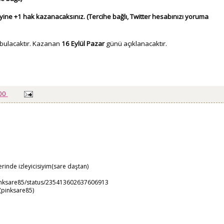
ine +1 hak kazanacaksınız. (Tercihe bağlı, Twitter hesabınızı yoruma
 bulacaktır. Kazanan
16 Eylül Pazar
günü açıklanacaktır.
:00
inde izleyicisiyim(sare daştan)
/pinksare85/status/235413602637606913
(pinksare85)