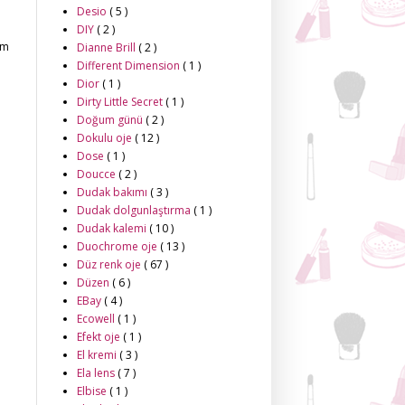
Desio
( 5 )
DIY
( 2 )
im
Dianne Brill
( 2 )
Different Dimension
( 1 )
Dior
( 1 )
Dirty Little Secret
( 1 )
Doğum günü
( 2 )
Dokulu oje
( 12 )
Dose
( 1 )
Doucce
( 2 )
Dudak bakımı
( 3 )
Dudak dolgunlaştırma
( 1 )
Dudak kalemi
( 10 )
Duochrome oje
( 13 )
Düz renk oje
( 67 )
Düzen
( 6 )
EBay
( 4 )
Ecowell
( 1 )
Efekt oje
( 1 )
El kremi
( 3 )
Ela lens
( 7 )
Elbise
( 1 )