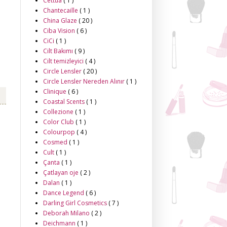
Cettua
( 1 )
Chantecaille
( 1 )
China Glaze
( 20 )
Ciba Vision
( 6 )
CiCi
( 1 )
Cilt Bakımı
( 9 )
Cilt temizleyici
( 4 )
Circle Lensler
( 20 )
Circle Lensler Nereden Alınır
( 1 )
Clinique
( 6 )
Coastal Scents
( 1 )
Collezione
( 1 )
Color Club
( 1 )
Colourpop
( 4 )
Cosmed
( 1 )
Cult
( 1 )
Çanta
( 1 )
Çatlayan oje
( 2 )
Dalan
( 1 )
Dance Legend
( 6 )
Darling Girl Cosmetics
( 7 )
Deborah Milano
( 2 )
Deichmann
( 1 )