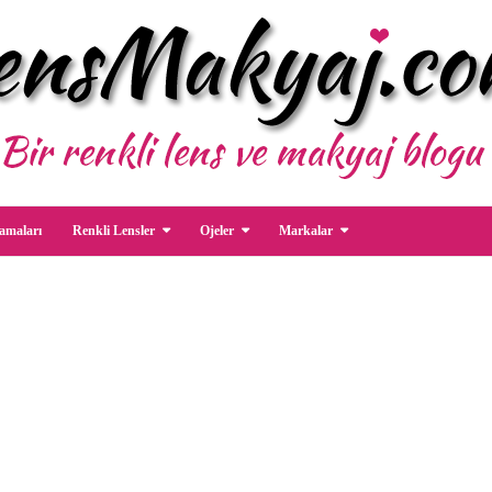
amaları
Renkli Lensler
Ojeler
Markalar