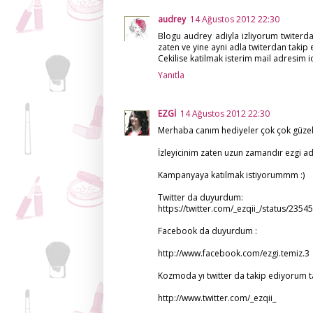
audrey
14 Ağustos 2012 22:30
Blogu audrey adiyla izliyorum twite
zaten ve yine ayni adla twiterdan takip
Cekilise katilmak isterim mail adresim
Yanıtla
EZGİ
14 Ağustos 2012 22:30
Merhaba canım hediyeler çok çok güzel
İzleyicinim zaten uzun zamandır ezgi adı
Kampanyaya katılmak istiyorummm :)
Twitter da duyurdum:
https://twitter.com/_ezqii_/status/23
Facebook da duyurdum :
http://www.facebook.com/ezgi.temiz.3
Kozmoda yı twitter da takip ediyorum tab
http://www.twitter.com/_ezqii_