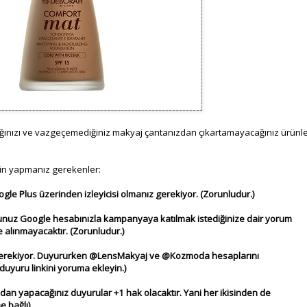
ğınızı ve vazgeçemediğiniz makyaj çantanızdan çıkartamayacağınız ürünl
in yapmanız gerekenler:
e Plus üzerinden izleyicisi olmanız gerekiyor. (Zorunludur.)
uğunuz Google hesabınızla kampanyaya katılmak istediğinize dair yorum
e alınmayacaktır. (Zorunludur.)
z gerekiyor. Duyururken @LensMakyaj ve @Kozmoda hesaplarını
duyuru linkini yoruma ekleyin.)
n yapacağınız duyurular +1 hak olacaktır. Yani her ikisinden de
e bağlı)