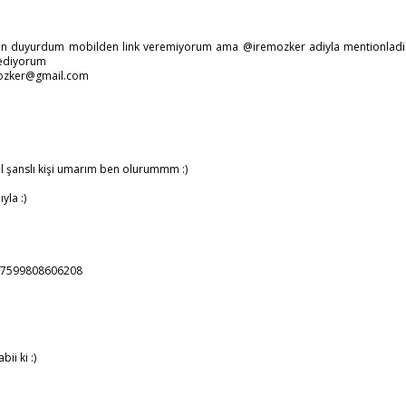
rdan duyurdum mobilden link veremiyorum ama @iremozker adiyla mentionlad
 ediyorum
 iozker@gmail.com
l şanslı kişi umarım ben olurummm :)
yla :)
5457599808606208
ii ki :)