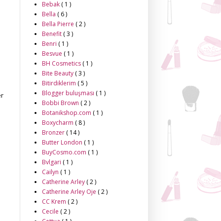
Bebak
( 1 )
Bella
( 6 )
Bella Pierre
( 2 )
Benefit
( 3 )
Benri
( 1 )
Besvue
( 1 )
BH Cosmetics
( 1 )
Bite Beauty
( 3 )
Bitirdiklerim
( 5 )
Blogger buluşması
( 1 )
er
Bobbi Brown
( 2 )
Botanikshop.com
( 1 )
Boxycharm
( 8 )
Bronzer
( 14 )
Butter London
( 1 )
BuyCosmo.com
( 1 )
Bvlgari
( 1 )
Cailyn
( 1 )
Catherine Arley
( 2 )
Catherine Arley Oje
( 2 )
CC Krem
( 2 )
Cecile
( 2 )