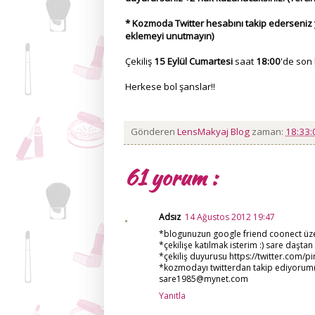
* Kozmoda Twitter hesabını takip ederseniz y
eklemeyi unutmayın)
Çekiliş
15 Eylül Cumartesi
saat
18:00
'de son
Herkese bol şanslar!!
Gönderen
LensMakyaj Blog
zaman:
18:33
61 yorum :
Adsız
14 Ağustos 2012 19:47
*blogunuzun google friend coonect üzer
*çekilişe katılmak isterim :) sare daştan
*çekiliş duyurusu https://twitter.com
*kozmodayı twitterdan takip ediyorum
sare1985@mynet.com
Yanıtla