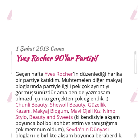
1 Şubat 2013 Cuma
Yves Rocher 90'lar Partisi!
Geçen hafta
Yves Rocher
'in düzenlediği harika
bir partiye katıldım. Muhtemelen diğer makyaj
bloglarında partiyle ilgili pek çok ayrıntıyı
görmüşsünüzdür ama ben de yazmasam
olmazdı çünkü gerçekten çok eğlendik. :)
Chunli Beauty
,
Shewolf Beauty
,
Güzellik
Kazanı
,
Makyaj Blogum
,
Mavi Ojeli Kız
,
Nimo
Stylo
,
Beauty and Sweets
(ki kendisiyle akşam
boyunca bol bol sohbet ettim ve tanıştığıma
çok memnun oldum),
Sevda'nın Dünyası
blogları ile birlikte akşam boyunca beraberdik.