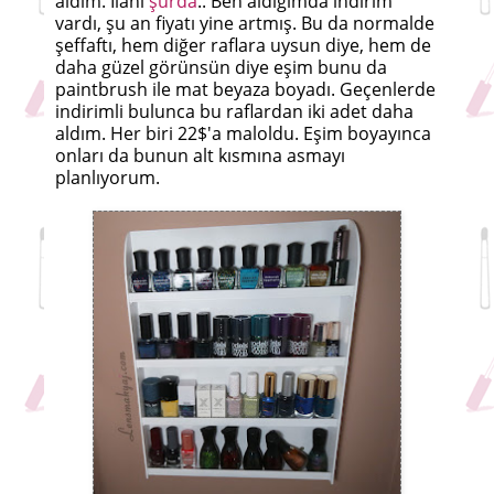
aldım. İlanı
şurda
.. Ben aldığımda indirim
vardı, şu an fiyatı yine artmış. Bu da normalde
şeffaftı, hem diğer raflara uysun diye, hem de
daha güzel görünsün diye eşim bunu da
paintbrush ile mat beyaza boyadı. Geçenlerde
indirimli bulunca bu raflardan iki adet daha
aldım. Her biri 22$'a maloldu. Eşim boyayınca
onları da bunun alt kısmına asmayı
planlıyorum.