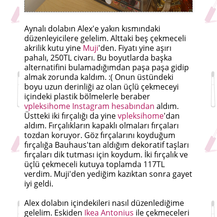
Aynalı dolabın Alex'e yakın kısmındaki
düzenleyicilere gelelim. Alttaki beş çekmeceli
akrilik kutu yine
Muji
'den. Fiyatı yine aşırı
pahalı, 250TL civarı. Bu boyutlarda başka
alternatifini bulamadığımdan paşa paşa gidip
almak zorunda kaldım. :( Onun üstündeki
boyu uzun derinliği az olan üçlü çekmeceyi
içindeki plastik bölmelerle beraber
vpleksihome Instagram hesabından
aldım.
Üstteki iki fırçalığı da yine
vpleksihome
'dan
aldım. Fırçalıkların kapaklı olmaları fırçaları
tozdan koruyor. Göz fırçalarını koyduğum
fırçalığa Bauhaus'tan aldığım dekoratif taşları
fırçaları dik tutması için koydum. İki fırçalık ve
üçlü çekmeceli kutuya toplamda 117TL
verdim. Muji'den yediğim kazıktan sonra gayet
iyi geldi.
Alex dolabın içindekileri nasıl düzenlediğime
gelelim. Eskiden
Ikea Antonius
ile çekmeceleri