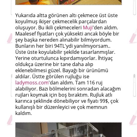
Yukarıda altta görünen altı çekmece üst üste
koyulmuş ikişer çekmecelik parçalardan
oluşuyor. Bu ikili çekmeceleri
Muji
'den aldım.
Maalesef fiyatları çok yüksekti ancak böyle bir
şey başka nereden alınabilir bilmiyordum.
Bunların her biri 94TL'ydi yanılmıyorsam..
Üste üste koyulabilir şekilde tasarlanmışlar.
Yerine oturtulunca kıpırdamıyorlar. İhtiyaç
oldukça üzerine bir tane daha alıp
eklenebilmesi güzel. Bayağı bir ürünümü
aldılar. Üstte görülen rujluğu ise
ladymoss.com
'dan aldım. Tam 116 ruj
alabiliyor. Bazı bölmelerini sonradan alacağım
rujları koymak için boş bıraktım. Rujluk atlı
karınca şeklinde dönebiliyor ve fiyatı 99$, çok
kullanışlı bir düzenleyici ve çok memnun
kaldım.