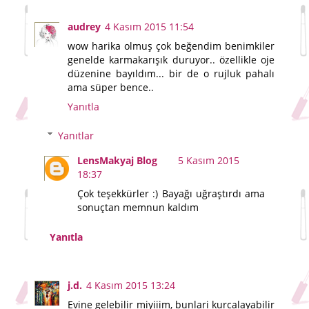
audrey
4 Kasım 2015 11:54
wow harika olmuş çok beğendim benimkiler
genelde karmakarışık duruyor.. özellikle oje
düzenine bayıldım... bir de o rujluk pahalı
ama süper bence..
Yanıtla
Yanıtlar
LensMakyaj Blog
5 Kasım 2015
18:37
Çok teşekkürler :) Bayağı uğraştırdı ama
sonuçtan memnun kaldım
Yanıtla
j.d.
4 Kasım 2015 13:24
Evine gelebilir miyiiim, bunlari kurcalayabilir