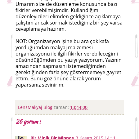
Umarım size de düzenleme konusunda bazı
fikirler verebilmişimdir. Kullandığım
düzenleyicileri elimden geldiğince açıklamaya
çalıştım ancak sormak istediğiniz bir şey varsa
cevaplamaya hazırım.
NOT: Organizasyon işine bu ara çok kafa
yorduğumdan makyaj malzemesi
organizasyonu ile ilgili fikirler verebileceğimi
düşündüğümden bu yazıyı yazıyorum. Yazının
amacından sapmasını istemediğimden
gerektiğinden fazla şey göstermemeye gayret
ettim. Bunu göz önüne alarak yorum
yaparsanız sevinirim.
LensMakyaj Blog
zaman:
13:44:00
26 yorum :
Bir Minik Bir Minnoş
3 Kasım 2015 14:11