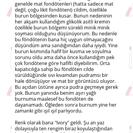
genelde mat fondötenleri (hatta sadece mat
değil, çoğu likit fondöteni) cildim, özellikle
burun bölgesinden kusar. Bunun nedeninin
her akşam kullandığım glikolik asitli kremin
özellikle burun bölgemi sürekli minik minik
soyması olduğunu düşünüyorum. Bu nedenle
bu föndötenin bana hiç uygun olmayacağını
düşündüm ama sandığımdan daha iyiydi. Yine
burun kısmında hafif bir kusma ve soyulma
sorunu oldu ama daha önce kullandığım pek
çok fondötene göre hafifti diyebilirim. Orta
kapatıcılığa sahip bu föndöten cilde
sürüldüğünde sıvı kıvamdan pudramsı bir
hale dönüşüyor ve mat bir görüntüsü oluyor.
Bu açıdan üstüne ayrıca pudra geçmeye gerek
yok. Bunun yanında benim aşırı yağlı
burnuma maalesef bu fondöten de
dayanamadı. Öğleden sonra burnum yine her
zamanki gibi ışıl ışıl parlıyordu.
Renk olarak bana "Ivory" geldi. Şu an yaz
dolayısıyla ten rengim biraz koyulaştığından