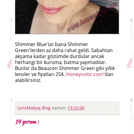
Shimmer Blue'lar bana Shimmer
Green'lerden az daha rahat geldi. Sabahtan
akşama kadar gözümde durdular ancak
herhangi bir kuruma, batma yapmadılar.
Bunlar da Beaucon Shimmer Green gibi yıllık
lensler ve fiyatları 25$.
Honeycolor.com
'dan
alabilirsiniz.
LensMakyaj Blog
zaman:
13:25:00
14 yorum :