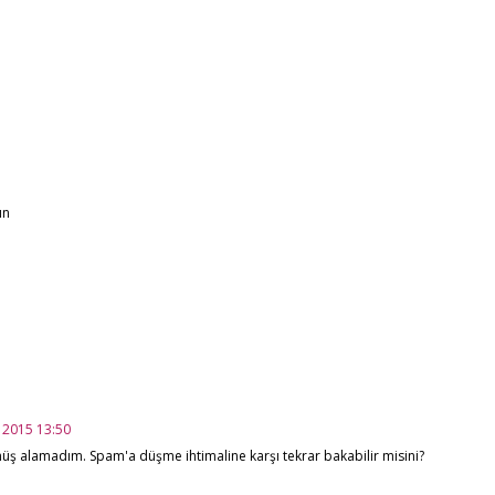
ın
k 2015 13:50
ş alamadım. Spam'a düşme ihtimaline karşı tekrar bakabilir misini?