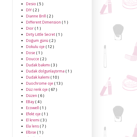
Desio
( 5 )
DIY
( 2 )
Dianne Brill
( 2 )
Different Dimension
( 1 )
Dior
( 1 )
Dirty Little Secret
( 1 )
Doğum günü
( 2 )
Dokulu oje
( 12 )
Dose
( 1 )
Doucce
( 2 )
Dudak bakımı
( 3 )
Dudak dolgunlaştırma
( 1 )
Dudak kalemi
( 10 )
Duochrome oje
( 13 )
Düz renk oje
( 67 )
Düzen
( 6 )
EBay
( 4 )
Ecowell
( 1 )
Efekt oje
( 1 )
El kremi
( 3 )
Ela lens
( 7 )
Elbise
( 1 )