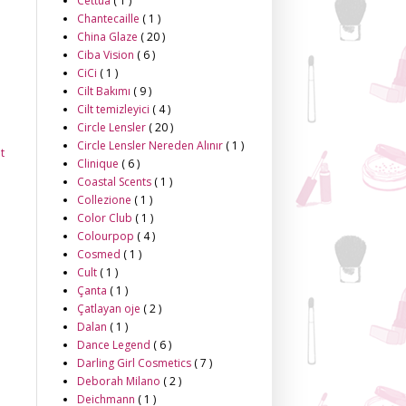
Cettua
( 1 )
Chantecaille
( 1 )
China Glaze
( 20 )
Ciba Vision
( 6 )
CiCi
( 1 )
Cilt Bakımı
( 9 )
Cilt temizleyici
( 4 )
Circle Lensler
( 20 )
Circle Lensler Nereden Alınır
( 1 )
t
Clinique
( 6 )
Coastal Scents
( 1 )
Collezione
( 1 )
Color Club
( 1 )
Colourpop
( 4 )
Cosmed
( 1 )
Cult
( 1 )
Çanta
( 1 )
Çatlayan oje
( 2 )
Dalan
( 1 )
Dance Legend
( 6 )
Darling Girl Cosmetics
( 7 )
Deborah Milano
( 2 )
Deichmann
( 1 )