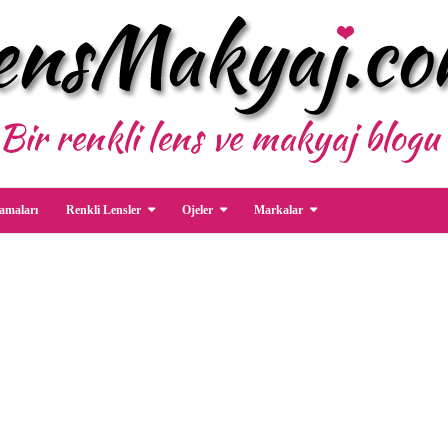
amaları
Renkli Lensler
Ojeler
Markalar