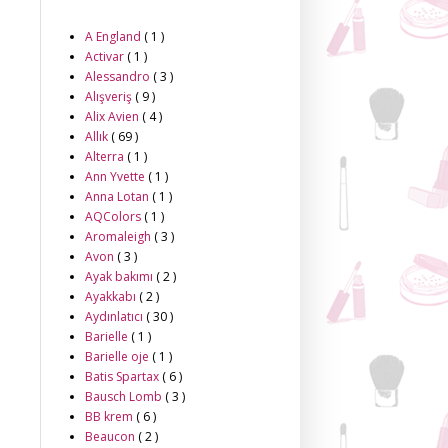
A England
( 1 )
Activar
( 1 )
Alessandro
( 3 )
Alışveriş
( 9 )
Alix Avien
( 4 )
Allık
( 69 )
Alterra
( 1 )
Ann Yvette
( 1 )
Anna Lotan
( 1 )
AQColors
( 1 )
Aromaleigh
( 3 )
Avon
( 3 )
Ayak bakımı
( 2 )
Ayakkabı
( 2 )
Aydınlatıcı
( 30 )
Barielle
( 1 )
Barielle oje
( 1 )
Batis Spartax
( 6 )
Bausch Lomb
( 3 )
BB krem
( 6 )
Beaucon
( 2 )