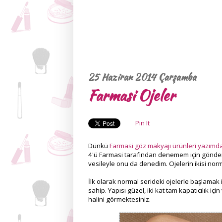
25 Haziran 2014 Çarşamba
Farmasi Ojeler
Pin It
Dünkü
Farmasi göz makyajı ürünleri yazımd
4'ü Farmasi tarafından denemem için gönderild
vesileyle onu da denedim. Ojelerin ikisi norm
İlk olarak normal serideki ojelerle başlamak i
sahip. Yapısı güzel, iki kat tam kapatıcılık içi
halini görmektesiniz.