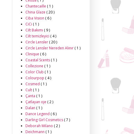
Cettua
( 1 )
Chantecaille
( 1 )
China Glaze
( 20 )
Ciba Vision
( 6 )
CiCi
( 1 )
Cilt Bakımı
( 9 )
Cilt temizleyici
( 4 )
Circle Lensler
( 20 )
Circle Lensler Nereden Alınır
( 1 )
Clinique
( 6 )
Coastal Scents
( 1 )
Collezione
( 1 )
Color Club
( 1 )
Colourpop
( 4 )
Cosmed
( 1 )
Cult
( 1 )
Çanta
( 1 )
Çatlayan oje
( 2 )
Dalan
( 1 )
Dance Legend
( 6 )
Darling Girl Cosmetics
( 7 )
Deborah Milano
( 2 )
Deichmann
( 1 )