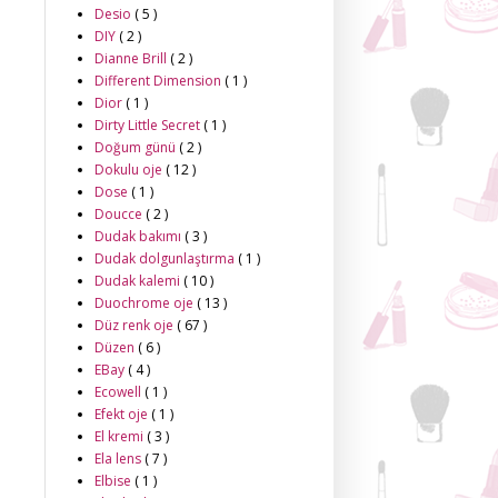
Desio
( 5 )
DIY
( 2 )
Dianne Brill
( 2 )
Different Dimension
( 1 )
Dior
( 1 )
Dirty Little Secret
( 1 )
Doğum günü
( 2 )
Dokulu oje
( 12 )
Dose
( 1 )
Doucce
( 2 )
Dudak bakımı
( 3 )
Dudak dolgunlaştırma
( 1 )
Dudak kalemi
( 10 )
Duochrome oje
( 13 )
Düz renk oje
( 67 )
Düzen
( 6 )
EBay
( 4 )
Ecowell
( 1 )
Efekt oje
( 1 )
El kremi
( 3 )
Ela lens
( 7 )
Elbise
( 1 )