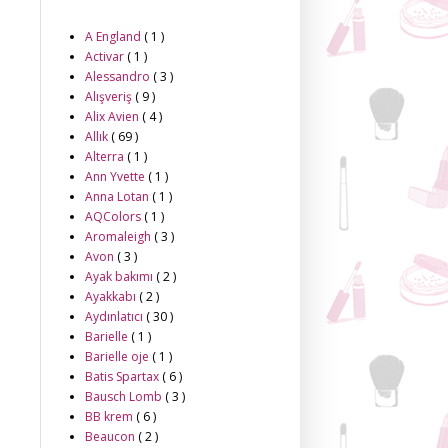
A England
( 1 )
Activar
( 1 )
Alessandro
( 3 )
Alışveriş
( 9 )
Alix Avien
( 4 )
Allık
( 69 )
Alterra
( 1 )
Ann Yvette
( 1 )
Anna Lotan
( 1 )
AQColors
( 1 )
Aromaleigh
( 3 )
Avon
( 3 )
Ayak bakımı
( 2 )
Ayakkabı
( 2 )
Aydınlatıcı
( 30 )
Barielle
( 1 )
Barielle oje
( 1 )
Batis Spartax
( 6 )
Bausch Lomb
( 3 )
BB krem
( 6 )
Beaucon
( 2 )