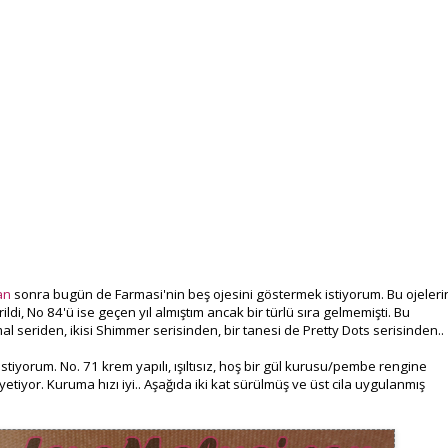
an
sonra bugün de Farmasi'nin beş ojesini göstermek istiyorum. Bu ojeleri
i, No 84'ü ise geçen yıl almıştım ancak bir türlü sıra gelmemişti. Bu
al seriden, ikisi Shimmer serisinden, bir tanesi de Pretty Dots serisinden..
stiyorum. No. 71 krem yapılı, ışıltısız, hoş bir gül kurusu/pembe rengine
n yetiyor. Kuruma hızı iyi.. Aşağıda iki kat sürülmüş ve üst cila uygulanmış