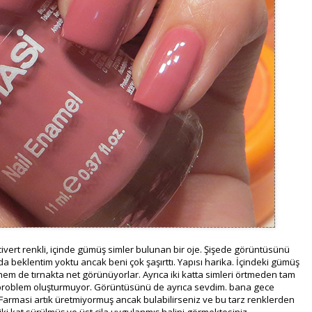
civert renkli, içinde gümüş simler bulunan bir oje. Şişede görüntüsünü
 beklentim yoktu ancak beni çok şaşırttı. Yapısı harika. İçindeki gümüş
hem de tırnakta net görünüyorlar. Ayrıca iki katta simleri örtmeden tam
bir problem oluşturmuyor. Görüntüsünü de ayrıca sevdim. bana gece
Farmasi artık üretmiyormuş ancak bulabilirseniz ve bu tarz renklerden