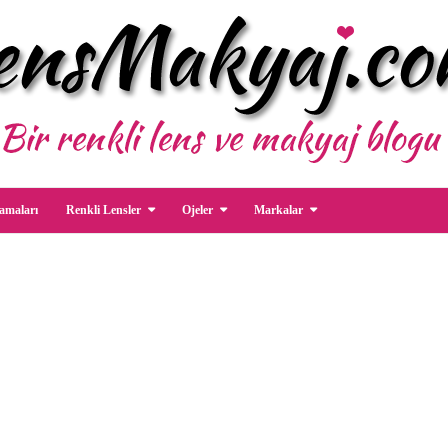
amaları
Renkli Lensler
Ojeler
Markalar