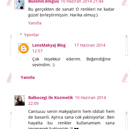
Busenin.bloguu
10 Haziran 2014 21:44
Bu gerçekten de sanat! O renkleri ne kadar
güzel birleştirmişsin. Harika olmuş:)
Yanıtla
Yanıtlar
LensMakyaj Blog
17 Haziran 2014
12:57
Çok teşekkür ederim. Beğendiğine
sevindim. :)
Yanıtla
Balbocegi ile Kozmetik
10 Haziran 2014
22:09
Cansuuu senin makyajlarin hem iddiali hem
de basarili. Ayrica sana cok yakisiyorlar. Ben
hayatta bu renkler kullanamam sana
imrenerek bakiyorim :)) ♥♥