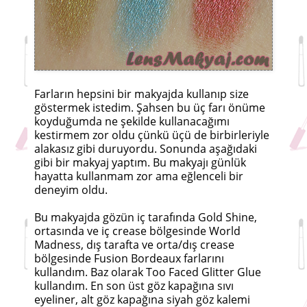
Farların hepsini bir makyajda kullanıp size
göstermek istedim. Şahsen bu üç farı önüme
koyduğumda ne şekilde kullanacağımı
kestirmem zor oldu çünkü üçü de birbirleriyle
alakasız gibi duruyordu. Sonunda aşağıdaki
gibi bir makyaj yaptım. Bu makyajı günlük
hayatta kullanmam zor ama eğlenceli bir
deneyim oldu.
Bu makyajda gözün iç tarafında Gold Shine,
ortasında ve iç crease bölgesinde World
Madness, dış tarafta ve orta/dış crease
bölgesinde Fusion Bordeaux farlarını
kullandım. Baz olarak Too Faced Glitter Glue
kullandım. En son üst göz kapağına sıvı
eyeliner, alt göz kapağına siyah göz kalemi