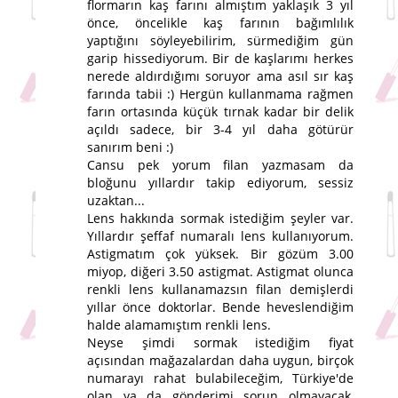
flormarın kaş farını almıştım yaklaşık 3 yıl
önce, öncelikle kaş farının bağımlılık
yaptığını söyleyebilirim, sürmediğim gün
garip hissediyorum. Bir de kaşlarımı herkes
nerede aldırdığımı soruyor ama asıl sır kaş
farında tabii :) Hergün kullanmama rağmen
farın ortasında küçük tırnak kadar bir delik
açıldı sadece, bir 3-4 yıl daha götürür
sanırım beni :)
Cansu pek yorum filan yazmasam da
bloğunu yıllardır takip ediyorum, sessiz
uzaktan...
Lens hakkında sormak istediğim şeyler var.
Yıllardır şeffaf numaralı lens kullanıyorum.
Astigmatım çok yüksek. Bir gözüm 3.00
miyop, diğeri 3.50 astigmat. Astigmat olunca
renkli lens kullanamazsın filan demişlerdi
yıllar önce doktorlar. Bende heveslendiğim
halde alamamıştım renkli lens.
Neyse şimdi sormak istediğim fiyat
açısından mağazalardan daha uygun, birçok
numarayı rahat bulabileceğim, Türkiye'de
olan ya da gönderimi sorun olmayacak,