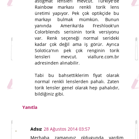
astigmat lensleri mevcut. Türkiye'de
Rainbow markası renkli torik lens
üretimi yapıyor. Pek çok optikçide bu
markayı bulmak mümkün. Bunun
yanında Amerika'da Freshlook'un
Colorblends serisinin torik versiyonu
var. Renk seçeneği normal serideki
kadar çok değil ama iş görür. Ayrıca
Solotica'nın pek çok renginin torik
lensleri mevcut. viallure.com.br
adresinden alınabilir.
Tabi bu bahsettiklerim fiyat olarak
normal renkli lenslerden pahalı. Zaten
torik lensler genel olarak hep pahalıdır,
bildiğiniz gibi.
Yanıtla
Adsız
28 Ağustos 2014 03:57
Merhaba zamanınız oldugunda yardim