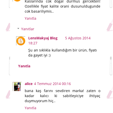
Kaslarinda cok dogal durmus gercekten!
Ozellikle fiyat kalite orani dusunuldugunde
cok basariliymis..
Yanıtla
Yanıtlar
LensMakyaj Blog
5 Ağustos 2014
18:27
Şu an sıklıkla kullandığım bir ürün, fiyatı
da gayet iyi :)
Yanıtla
alice
4 Temmuz 2014 00:16
bana kaş farını sevdiren marka! zaten o
kadar kalıcı ki sabitleyiciye ihtiyaç
duymuyorum hiç..
Yanıtla