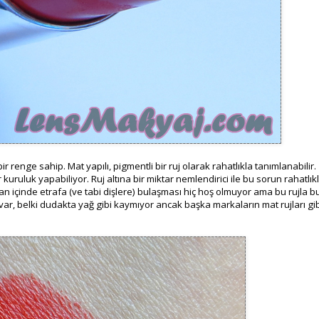
r renge sahip. Mat yapılı, pigmentli bir ruj olarak rahatlıkla tanımlanabilir.
uruluk yapabiliyor. Ruj altına bir miktar nemlendirici ile bu sorun rahatlık
zaman içinde etrafa (ve tabi dişlere) bulaşması hiç hoş olmuyor ama bu rujla b
ar, belki dudakta yağ gibi kaymıyor ancak başka markaların mat rujları gib