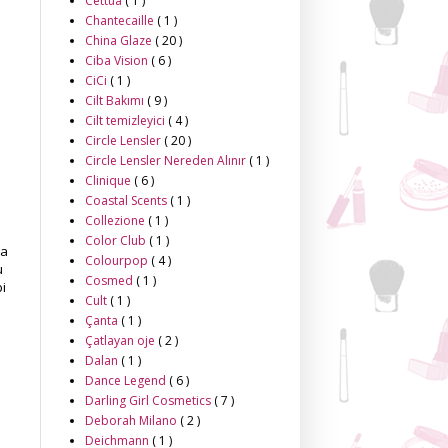
Cettua
( 1 )
Chantecaille
( 1 )
China Glaze
( 20 )
Ciba Vision
( 6 )
CiCi
( 1 )
Cilt Bakımı
( 9 )
Cilt temizleyici
( 4 )
Circle Lensler
( 20 )
Circle Lensler Nereden Alınır
( 1 )
Clinique
( 6 )
Coastal Scents
( 1 )
Collezione
( 1 )
Color Club
( 1 )
la
Colourpop
( 4 )
u
Cosmed
( 1 )
i
Cult
( 1 )
Çanta
( 1 )
Çatlayan oje
( 2 )
Dalan
( 1 )
Dance Legend
( 6 )
Darling Girl Cosmetics
( 7 )
Deborah Milano
( 2 )
Deichmann
( 1 )