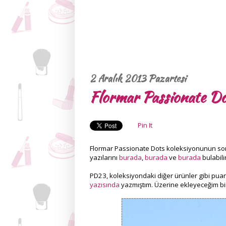
2 Aralık 2013 Pazartesi
Flormar Passionate D
Pin It
Flormar Passionate Dots koleksiyonunun son y
yazılarını
burada
,
burada
ve
burada
bulabilir
PD23, koleksiyondaki diğer ürünler gibi puan
yazısında
yazmıştım. Üzerine ekleyeceğim bi