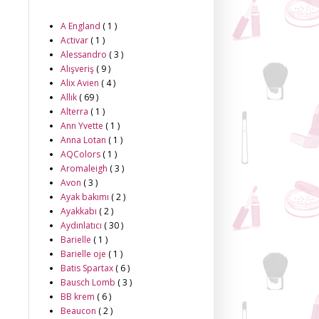
A England
( 1 )
Activar
( 1 )
Alessandro
( 3 )
Alışveriş
( 9 )
Alix Avien
( 4 )
Allık
( 69 )
Alterra
( 1 )
Ann Yvette
( 1 )
Anna Lotan
( 1 )
AQColors
( 1 )
Aromaleigh
( 3 )
Avon
( 3 )
Ayak bakımı
( 2 )
Ayakkabı
( 2 )
Aydınlatıcı
( 30 )
Barielle
( 1 )
Barielle oje
( 1 )
Batis Spartax
( 6 )
Bausch Lomb
( 3 )
BB krem
( 6 )
Beaucon
( 2 )