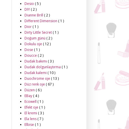
Desio
( 5 )
DIY
( 2 )
Dianne Brill
( 2 )
Different Dimension
( 1 )
Dior
( 1 )
Dirty Little Secret
( 1 )
Doğum günü
( 2 )
Dokulu oje
( 12 )
Dose
( 1 )
Doucce
( 2 )
Dudak bakımı
( 3 )
Dudak dolgunlaştırma
( 1 )
Dudak kalemi
( 10 )
Duochrome oje
( 13 )
Düz renk oje
( 67 )
Düzen
( 6 )
EBay
( 4 )
Ecowell
( 1 )
Efekt oje
( 1 )
El kremi
( 3 )
Ela lens
( 7 )
Elbise
( 1 )