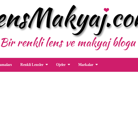
amaları
Renkli Lensler
Ojeler
Markalar