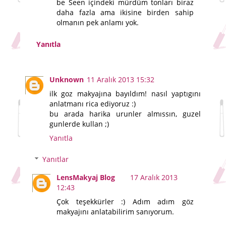
be Seen içindeki mürdüm tonları biraz
daha fazla ama ikisine birden sahip
olmanın pek anlamı yok.
Yanıtla
Unknown
11 Aralık 2013 15:32
ilk goz makyajına bayıldım! nasıl yaptıgını
anlatmanı rica ediyoruz :)
bu arada harika urunler almıssın, guzel
gunlerde kullan ;)
Yanıtla
Yanıtlar
LensMakyaj Blog
17 Aralık 2013
12:43
Çok teşekkürler :) Adım adım göz
makyajını anlatabilirim sanıyorum.