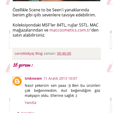
Özellikle Scene to be Seen'i yanaklarında
benim gibi ışıltı sevenlere tavsiye edebilirim.
Koleksiyondaki MSF'ler 84TL, rujlar 55TL. MAC
mağazalarından ve
maccosmetics.com.tr
'den
satın alabilirsiniz.
LensMakyaj Blog
zaman:
00:46:00
16 yorum :
Unknown
11 Aralık 2013 10:07
Nasıl şekersin sen yaaa :)) Ben bu ürünleri
çok beğenmedim. Asıl beğendiğim göz
makyajın oldu. Ellerine sağlık :)
Yanıtla