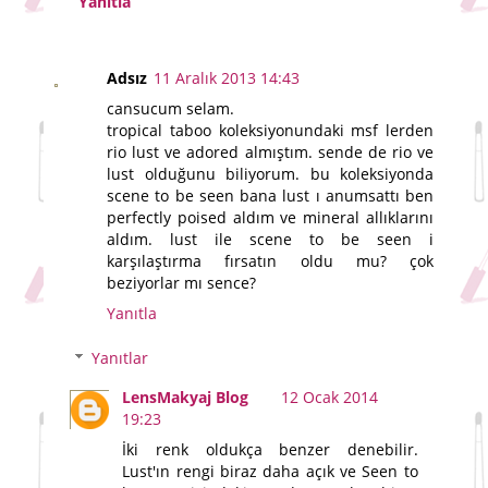
Yanıtla
Adsız
11 Aralık 2013 14:43
cansucum selam.
tropical taboo koleksiyonundaki msf lerden
rio lust ve adored almıştım. sende de rio ve
lust olduğunu biliyorum. bu koleksiyonda
scene to be seen bana lust ı anumsattı ben
perfectly poised aldım ve mineral allıklarını
aldım. lust ile scene to be seen i
karşılaştırma fırsatın oldu mu? çok
beziyorlar mı sence?
Yanıtla
Yanıtlar
LensMakyaj Blog
12 Ocak 2014
19:23
İki renk oldukça benzer denebilir.
Lust'ın rengi biraz daha açık ve Seen to