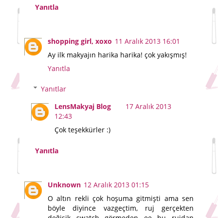
Yanıtla
shopping girl, xoxo
11 Aralık 2013 16:01
Ay ilk makyajın harika harika! çok yakışmış!
Yanıtla
Yanıtlar
LensMakyaj Blog
17 Aralık 2013
12:43
Çok teşekkürler :)
Yanıtla
Unknown
12 Aralık 2013 01:15
O altın rekli çok hoşuma gitmişti ama sen
böyle diyince vazgeçtim, ruj gerçekten
değişik swatch görmeden ee bu rujdan