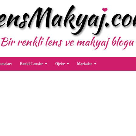
amaları
Renkli Lensler
Ojeler
Markalar