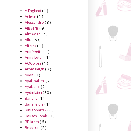
A England
( 1 )
Activar
( 1 )
Alessandro
( 3 )
Alışveriş
( 9 )
Alix Avien
( 4 )
Allık
( 69 )
Alterra
( 1 )
Ann Yvette
( 1 )
Anna Lotan
( 1 )
AQColors
( 1 )
Aromaleigh
( 3 )
Avon
( 3 )
Ayak bakımı
( 2 )
Ayakkabı
( 2 )
Aydınlatıcı
( 30 )
Barielle
( 1 )
Barielle oje
( 1 )
Batis Spartax
( 6 )
Bausch Lomb
( 3 )
BB krem
( 6 )
Beaucon
( 2 )