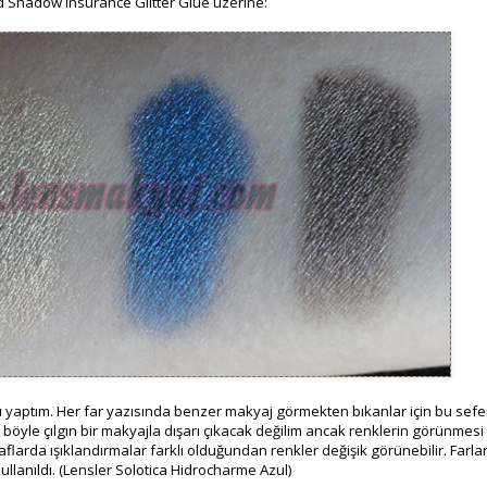
 Shadow Insurance Glitter Glue üzerine:
jı yaptım. Her far yazısında benzer makyaj görmekten bıkanlar için bu sefe
 böyle çılgın bir makyajla dışarı çıkacak değilim ancak renklerin görünmesi
larda ışıklandırmalar farklı olduğundan renkler değişik görünebilir. Farla
llanıldı. (Lensler Solotica Hidrocharme Azul)