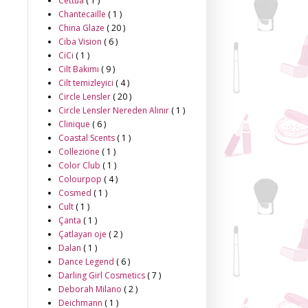
Cettua
( 1 )
Chantecaille
( 1 )
China Glaze
( 20 )
Ciba Vision
( 6 )
CiCi
( 1 )
Cilt Bakımı
( 9 )
Cilt temizleyici
( 4 )
Circle Lensler
( 20 )
Circle Lensler Nereden Alınır
( 1 )
Clinique
( 6 )
Coastal Scents
( 1 )
Collezione
( 1 )
Color Club
( 1 )
Colourpop
( 4 )
Cosmed
( 1 )
Cult
( 1 )
Çanta
( 1 )
Çatlayan oje
( 2 )
Dalan
( 1 )
Dance Legend
( 6 )
Darling Girl Cosmetics
( 7 )
Deborah Milano
( 2 )
Deichmann
( 1 )