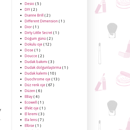
Desio
( 5 )
DIY
( 2 )
Dianne Brill
( 2 )
Different Dimension
( 1 )
Dior
( 1 )
Dirty Little Secret
( 1 )
Doğum günü
( 2 )
Dokulu oje
( 12 )
Dose
( 1 )
Doucce
( 2 )
Dudak bakımı
( 3 )
Dudak dolgunlaştırma
( 1 )
Dudak kalemi
( 10 )
Duochrome oje
( 13 )
Düz renk oje
( 67 )
Düzen
( 6 )
EBay
( 4 )
Ecowell
( 1 )
Efekt oje
( 1 )
r
El kremi
( 3 )
Ela lens
( 7 )
r
Elbise
( 1 )