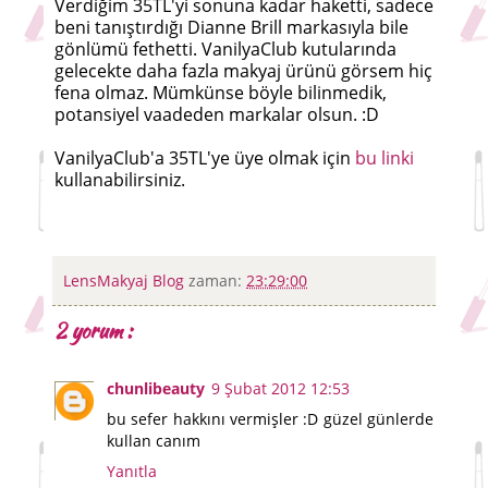
Verdiğim 35TL'yi sonuna kadar haketti, sadece
beni tanıştırdığı Dianne Brill markasıyla bile
gönlümü fethetti. VanilyaClub kutularında
gelecekte daha fazla makyaj ürünü görsem hiç
fena olmaz. Mümkünse böyle bilinmedik,
potansiyel vaadeden markalar olsun. :D
VanilyaClub'a 35TL'ye üye olmak için
bu linki
kullanabilirsiniz.
LensMakyaj Blog
zaman:
23:29:00
2 yorum :
chunlibeauty
9 Şubat 2012 12:53
bu sefer hakkını vermişler :D güzel günlerde
kullan canım
Yanıtla