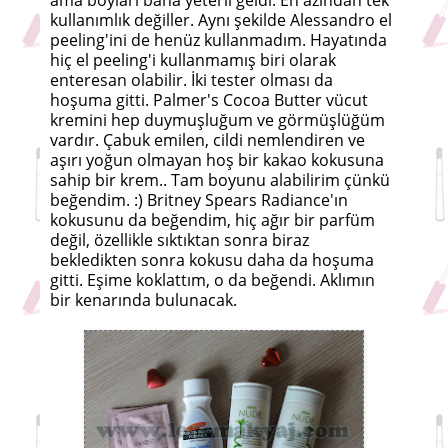
ama boyları bana yeterli geldi. En azından tek
kullanımlık değiller. Aynı şekilde Alessandro el
peeling'ini de henüz kullanmadım. Hayatında
hiç el peeling'i kullanmamış biri olarak
enteresan olabilir. İki tester olması da
hoşuma gitti. Palmer's Cocoa Butter vücut
kremini hep duymuşluğum ve görmüşlüğüm
vardır. Çabuk emilen, cildi nemlendiren ve
aşırı yoğun olmayan hoş bir kakao kokusuna
sahip bir krem.. Tam boyunu alabilirim çünkü
beğendim. :) Britney Spears Radiance'ın
kokusunu da beğendim, hiç ağır bir parfüm
değil, özellikle sıktıktan sonra biraz
bekledikten sonra kokusu daha da hoşuma
gitti. Eşime koklattım, o da beğendi. Aklımın
bir kenarında bulunacak.