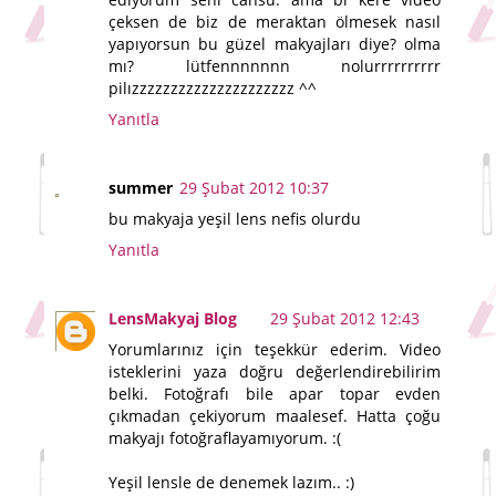
çeksen de biz de meraktan ölmesek nasıl
yapıyorsun bu güzel makyajları diye? olma
mı? lütfennnnnnn nolurrrrrrrrrr
pilızzzzzzzzzzzzzzzzzzzzz ^^
Yanıtla
summer
29 Şubat 2012 10:37
bu makyaja yeşil lens nefis olurdu
Yanıtla
LensMakyaj Blog
29 Şubat 2012 12:43
Yorumlarınız için teşekkür ederim. Video
isteklerini yaza doğru değerlendirebilirim
belki. Fotoğrafı bile apar topar evden
çıkmadan çekiyorum maalesef. Hatta çoğu
makyajı fotoğraflayamıyorum. :(
Yeşil lensle de denemek lazım.. :)