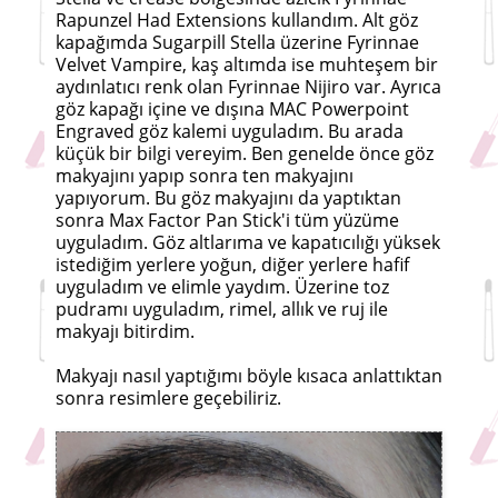
Rapunzel Had Extensions kullandım. Alt göz
kapağımda Sugarpill Stella üzerine Fyrinnae
Velvet Vampire, kaş altımda ise muhteşem bir
aydınlatıcı renk olan Fyrinnae Nijiro var. Ayrıca
göz kapağı içine ve dışına MAC Powerpoint
Engraved göz kalemi uyguladım. Bu arada
küçük bir bilgi vereyim. Ben genelde önce göz
makyajını yapıp sonra ten makyajını
yapıyorum. Bu göz makyajını da yaptıktan
sonra Max Factor Pan Stick'i tüm yüzüme
uyguladım. Göz altlarıma ve kapatıcılığı yüksek
istediğim yerlere yoğun, diğer yerlere hafif
uyguladım ve elimle yaydım. Üzerine toz
pudramı uyguladım, rimel, allık ve ruj ile
makyajı bitirdim.
Makyajı nasıl yaptığımı böyle kısaca anlattıktan
sonra resimlere geçebiliriz.