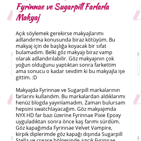
Fyrinnae ve Sugarpill Farlarla
Makyaj
Açık söylemek gerekirse makyajlarımı
adlandırma konusunda biraz kötüyüm. Bu
makyaj için de başlığa koyacak bir sıfat
bulamadım. Belki göz makyajı biraz vamp
olarak adlandırılabilir. Göz makyajının çok
yoğun olduğunu yaptıktan sonra farkettim
ama sonucu o kadar sevdim ki bu makyajla işe
gittim. :D
Makyajda Fyrinnae ve Sugarpill markalarının
farlarını kullandım. Bu markalardan aldıklarımı
henüz blogda yayınlamadım. Zaman bulursam
hepsini swatchlayacağım. Göz makyajımda
NYX HD far bazı üzerine Fyrinnae Pixie Epoxy
uyguladıktan sonra önce kaş farımı sürdüm.
Göz kapağımda Fyrinnae Velvet Vampire,
kirpik diplerimde göz kapağı dışında Sugarpill
Stella ve crease bölgesinde azıcık Fyrinnae