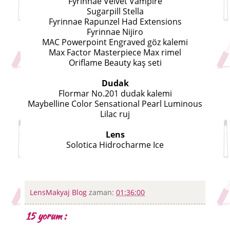
Fyrinnae Velvet Vampire
Sugarpill Stella
Fyrinnae Rapunzel Had Extensions
Fyrinnae Nijiro
MAC Powerpoint Engraved göz kalemi
Max Factor Masterpiece Max rimel
Oriflame Beauty kaş seti
Dudak
Flormar No.201 dudak kalemi
Maybelline Color Sensational Pearl Luminous
Lilac ruj
Lens
Solotica Hidrocharme Ice
LensMakyaj Blog
zaman:
01:36:00
15 yorum :