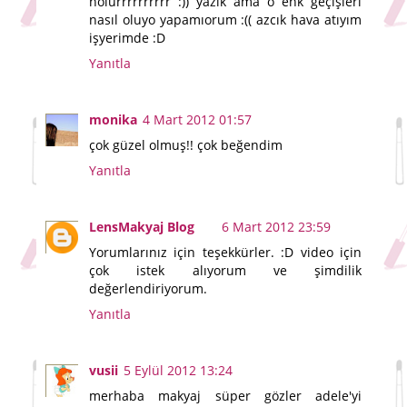
nolurrrrrrrrrr :)) yazık ama o enk geçişleri
nasıl oluyo yapamıorum :(( azcık hava atıyım
işyerimde :D
Yanıtla
monika
4 Mart 2012 01:57
çok güzel olmuş!! çok beğendim
Yanıtla
LensMakyaj Blog
6 Mart 2012 23:59
Yorumlarınız için teşekkürler. :D video için
çok istek alıyorum ve şimdilik
değerlendiriyorum.
Yanıtla
vusii
5 Eylül 2012 13:24
merhaba makyaj süper gözler adele'yi