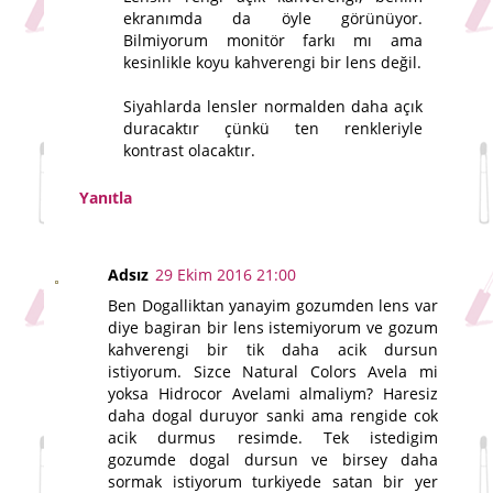
ekranımda da öyle görünüyor.
Bilmiyorum monitör farkı mı ama
kesinlikle koyu kahverengi bir lens değil.
Siyahlarda lensler normalden daha açık
duracaktır çünkü ten renkleriyle
kontrast olacaktır.
Yanıtla
Adsız
29 Ekim 2016 21:00
Ben Dogalliktan yanayim gozumden lens var
diye bagiran bir lens istemiyorum ve gozum
kahverengi bir tik daha acik dursun
istiyorum. Sizce Natural Colors Avela mi
yoksa Hidrocor Avelami almaliym? Haresiz
daha dogal duruyor sanki ama rengide cok
acik durmus resimde. Tek istedigim
gozumde dogal dursun ve birsey daha
sormak istiyorum turkiyede satan bir yer