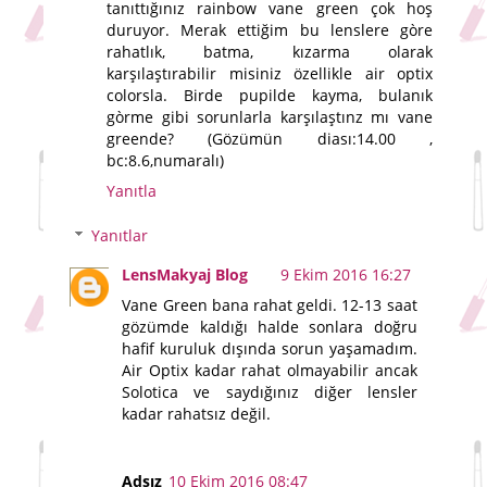
tanıttığınız rainbow vane green çok hoş
duruyor. Merak ettiğim bu lenslere gòre
rahatlık, batma, kızarma olarak
karşılaştırabilir misiniz özellikle air optix
colorsla. Birde pupilde kayma, bulanık
gòrme gibi sorunlarla karşılaştınz mı vane
greende? (Gözümün diası:14.00 ,
bc:8.6,numaralı)
Yanıtla
Yanıtlar
LensMakyaj Blog
9 Ekim 2016 16:27
Vane Green bana rahat geldi. 12-13 saat
gözümde kaldığı halde sonlara doğru
hafif kuruluk dışında sorun yaşamadım.
Air Optix kadar rahat olmayabilir ancak
Solotica ve saydığınız diğer lensler
kadar rahatsız değil.
Adsız
10 Ekim 2016 08:47