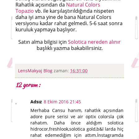
Rahatlık açısından da
Natural Colors
Topazio
vb. ile karşılaştırıldığında nispeten
daha iyi ama yine de bana Natural Colors
versiyonu kadar rahat gelmedi. 5-6 saat sonra
kuruluk yapmaya başlıyor.
Satın alma bilgisi için
Solotica nereden alınır
başlıklı yazıma bakabilirsiniz.
LensMakyaj Blog
zaman:
16:31:00
12 yorum :
Adsız
8 Ekim 2016 21:45
Merhaba Cansu hanım, rahatlık açısından
adore pure serisi ve air optix colorsla çok
rahatım. Daha ònce aldığım solotica
hidrocor,freshlook,solotica gold,b&l larda hiç
rahat edemediğim için attım.İnstagramda