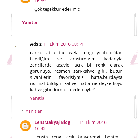
16:39
Çok teşekkür ederim :)
Yanıtla
Adsız
11 Ekim 2016 00:14
cansu abla bu avela rengi youtube'dan
izlediğim ve araştırdıgım kadarıyla
zencilerde acayip açık bi renk olarak
görünüyo. resmen sarı-kahve gibi. bütün
siyahilerin favorisiymis hatta.burdaysa
normal bildiğin kahve, hatta nerdeyse koyu
kahve gibi durmus neden öyle?
Yanıtla
Yanıtlar
LensMakyaj Blog
11 Ekim 2016
16:43
Lensin rengi açık kahverengi, benim