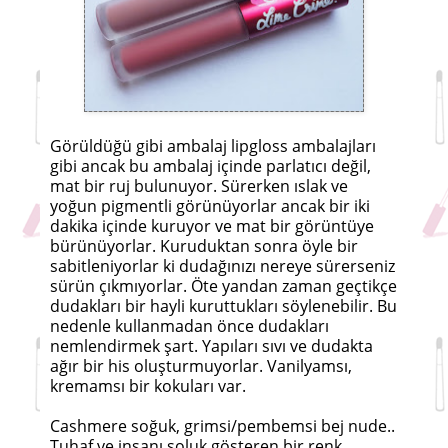
Görüldüğü gibi ambalaj lipgloss ambalajları
gibi ancak bu ambalaj içinde parlatıcı değil,
mat bir ruj bulunuyor. Sürerken ıslak ve
yoğun pigmentli görünüyorlar ancak bir iki
dakika içinde kuruyor ve mat bir görüntüye
bürünüyorlar. Kuruduktan sonra öyle bir
sabitleniyorlar ki dudağınızı nereye sürerseniz
sürün çıkmıyorlar. Öte yandan zaman geçtikçe
dudakları bir hayli kuruttukları söylenebilir. Bu
nedenle kullanmadan önce dudakları
nemlendirmek şart. Yapıları sıvı ve dudakta
ağır bir his oluşturmuyorlar. Vanilyamsı,
kremamsı bir kokuları var.
Cashmere soğuk, grimsi/pembemsi bej nude..
Tuhaf ve insanı soluk gösteren bir renk