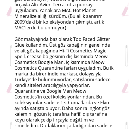
fırçayla Alix Avien Terracotta pudrayı
uyguladım. Yanaklara MAC Hot Planet
Mineralize allığı sürdüm. (Bu allık sanırım
2009'daki bir koleksiyondan çıkmıştı, artık
MAC'lerde bulunmuyor)
Göz makyajında baz olarak Too Faced Glitter
Glue kullandım. Üst göz kapağının genelinde
ve alt göz kapağında Hi-Fi Cosmetics Magic
Spell, crease bölgesinin dış kısmında Meow
Cosmetics Boogie Man, iç kısmında Meow
Cosmetics Quarantine farları uyguladım. Bu iki
marka da birer indie markası, dolayısıyla
Türkiye'de bulunmuyorlar, satışlarını sadece
kendi siteleri aracılığıyla yapıyorlar.
Quarantine ve Boogie Man Meow
Cosmetics'in özel koleksiyonlarından. Bu
koleksiyonlar sadece 13. Cuma'larda ve Ekim
ayında satışta oluyor. Daha sonra Inglot göz
kalemini gözün iç tarafına hafif, dış tarafına
koyu olarak çekip fırçayla dağıttım ve
rimelledim. Dudaklarım çatladığından sadece