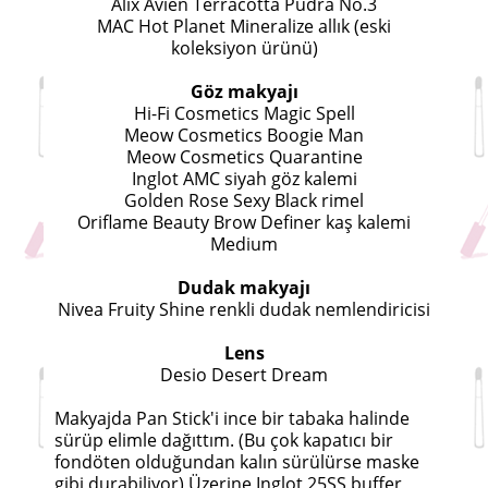
Alix Avien Terracotta Pudra No.3
MAC Hot Planet Mineralize allık (eski
koleksiyon ürünü)
Göz makyajı
Hi-Fi Cosmetics Magic Spell
Meow Cosmetics Boogie Man
Meow Cosmetics Quarantine
Inglot AMC siyah göz kalemi
Golden Rose Sexy Black rimel
Oriflame Beauty Brow Definer kaş kalemi
Medium
Dudak makyajı
Nivea Fruity Shine renkli dudak nemlendiricisi
Lens
Desio Desert Dream
Makyajda Pan Stick'i ince bir tabaka halinde
sürüp elimle dağıttım. (Bu çok kapatıcı bir
fondöten olduğundan kalın sürülürse maske
gibi durabiliyor) Üzerine Inglot 25SS buffer