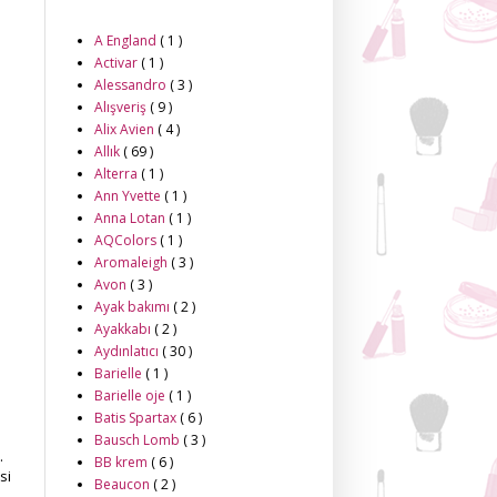
A England
( 1 )
Activar
( 1 )
Alessandro
( 3 )
Alışveriş
( 9 )
Alix Avien
( 4 )
Allık
( 69 )
Alterra
( 1 )
Ann Yvette
( 1 )
Anna Lotan
( 1 )
AQColors
( 1 )
Aromaleigh
( 3 )
Avon
( 3 )
Ayak bakımı
( 2 )
Ayakkabı
( 2 )
Aydınlatıcı
( 30 )
Barielle
( 1 )
Barielle oje
( 1 )
Batis Spartax
( 6 )
Bausch Lomb
( 3 )
.
BB krem
( 6 )
si
Beaucon
( 2 )