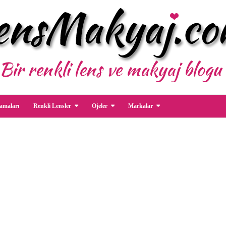
amaları
Renkli Lensler
Ojeler
Markalar