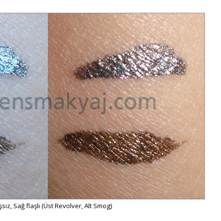
şsız, Sağ flaşlı (Üst Revolver, Alt Smog)