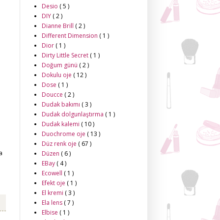
Desio
( 5 )
DIY
( 2 )
Dianne Brill
( 2 )
Different Dimension
( 1 )
Dior
( 1 )
Dirty Little Secret
( 1 )
Doğum günü
( 2 )
Dokulu oje
( 12 )
Dose
( 1 )
Doucce
( 2 )
Dudak bakımı
( 3 )
Dudak dolgunlaştırma
( 1 )
Dudak kalemi
( 10 )
Duochrome oje
( 13 )
Düz renk oje
( 67 )
a
Düzen
( 6 )
EBay
( 4 )
Ecowell
( 1 )
Efekt oje
( 1 )
El kremi
( 3 )
Ela lens
( 7 )
Elbise
( 1 )