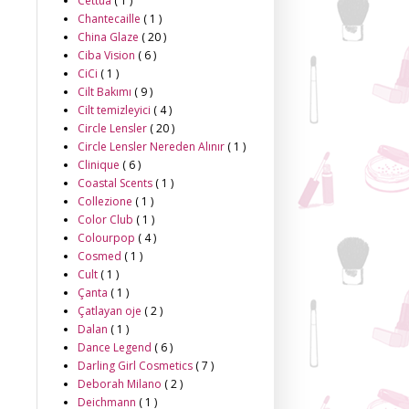
Cettua
( 1 )
Chantecaille
( 1 )
China Glaze
( 20 )
Ciba Vision
( 6 )
CiCi
( 1 )
Cilt Bakımı
( 9 )
Cilt temizleyici
( 4 )
Circle Lensler
( 20 )
Circle Lensler Nereden Alınır
( 1 )
Clinique
( 6 )
Coastal Scents
( 1 )
Collezione
( 1 )
Color Club
( 1 )
Colourpop
( 4 )
Cosmed
( 1 )
Cult
( 1 )
Çanta
( 1 )
Çatlayan oje
( 2 )
Dalan
( 1 )
Dance Legend
( 6 )
Darling Girl Cosmetics
( 7 )
Deborah Milano
( 2 )
Deichmann
( 1 )