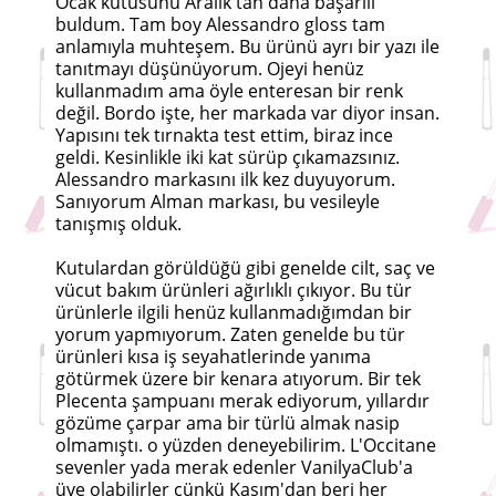
Ocak kutusunu Aralık'tan daha başarılı
buldum. Tam boy Alessandro gloss tam
anlamıyla muhteşem. Bu ürünü ayrı bir yazı ile
tanıtmayı düşünüyorum. Ojeyi henüz
kullanmadım ama öyle enteresan bir renk
değil. Bordo işte, her markada var diyor insan.
Yapısını tek tırnakta test ettim, biraz ince
geldi. Kesinlikle iki kat sürüp çıkamazsınız.
Alessandro markasını ilk kez duyuyorum.
Sanıyorum Alman markası, bu vesileyle
tanışmış olduk.
Kutulardan görüldüğü gibi genelde cilt, saç ve
vücut bakım ürünleri ağırlıklı çıkıyor. Bu tür
ürünlerle ilgili henüz kullanmadığımdan bir
yorum yapmıyorum. Zaten genelde bu tür
ürünleri kısa iş seyahatlerinde yanıma
götürmek üzere bir kenara atıyorum. Bir tek
Plecenta şampuanı merak ediyorum, yıllardır
gözüme çarpar ama bir türlü almak nasip
olmamıştı. o yüzden deneyebilirim. L'Occitane
sevenler yada merak edenler VanilyaClub'a
üye olabilirler çünkü Kasım'dan beri her