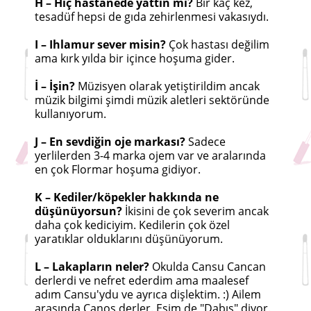
H – Hiç hastanede yattın mı?
Bir kaç kez,
tesadüf hepsi de gıda zehirlenmesi vakasıydı.
I – Ihlamur sever misin?
Çok hastası değilim
ama kırk yılda bir içince hoşuma gider.
İ – İşin?
Müzisyen olarak yetiştirildim ancak
müzik bilgimi şimdi müzik aletleri sektöründe
kullanıyorum.
J – En sevdiğin oje markası?
Sadece
yerlilerden 3-4 marka ojem var ve aralarında
en çok Flormar hoşuma gidiyor.
K – Kediler/köpekler hakkında ne
düşünüyorsun?
İkisini de çok severim ancak
daha çok kediciyim. Kedilerin çok özel
yaratıklar olduklarını düşünüyorum.
L – Lakapların neler?
Okulda Cansu Cancan
derlerdi ve nefret ederdim ama maalesef
adım Cansu'ydu ve ayrıca dişlektim. :) Ailem
arasında Canoş derler. Eşim de "Dabış" diyor.