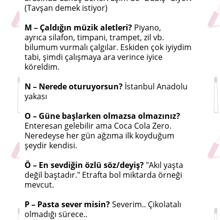
(Tavşan demek istiyor)
M – Çaldığın müzik aletleri?
Piyano,
ayrıca silafon, timpani, trampet, zil vb.
bilumum vurmalı çalgılar. Eskiden çok iyiydim
tabi, şimdi çalışmaya ara verince iyice
köreldim.
N – Nerede oturuyorsun?
İstanbul Anadolu
yakası
O – Güne başlarken olmazsa olmazınız?
Enteresan gelebilir ama Coca Cola Zero.
Neredeyse her gün ağzıma ilk koyduğum
şeydir kendisi.
Ö – En sevdiğin özlü söz/deyiş?
"Akıl yaşta
değil baştadır." Etrafta bol miktarda örneği
mevcut.
P – Pasta sever misin?
Severim.. Çikolatalı
olmadığı sürece..