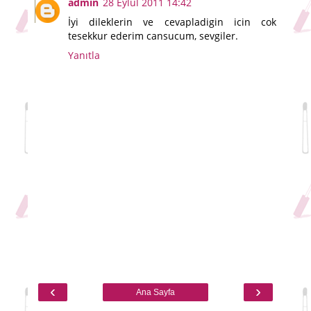
admin
28 Eylül 2011 14:42
İyi dileklerin ve cevapladigin icin cok
tesekkur ederim cansucum, sevgiler.
Yanıtla
‹
›
Ana Sayfa