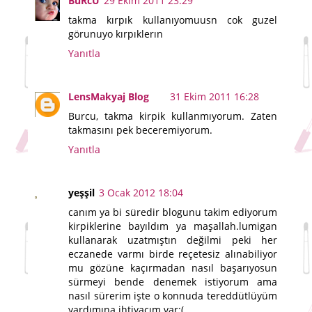
BuRcU
29 Ekim 2011 23:29
takma kırpık kullanıyomuusn cok guzel
görunuyo kırpıklerın
Yanıtla
LensMakyaj Blog
31 Ekim 2011 16:28
Burcu, takma kirpik kullanmıyorum. Zaten
takmasını pek beceremiyorum.
Yanıtla
yeşşil
3 Ocak 2012 18:04
canım ya bi süredir blogunu takim ediyorum
kirpiklerine bayıldım ya maşallah.lumigan
kullanarak uzatmıştın değilmi peki her
eczanede varmı birde reçetesiz alınabiliyor
mu gözüne kaçırmadan nasıl başarıyosun
sürmeyi bende denemek istiyorum ama
nasıl sürerim işte o konnuda tereddütlüyüm
yardımına ihtiyacım var:(