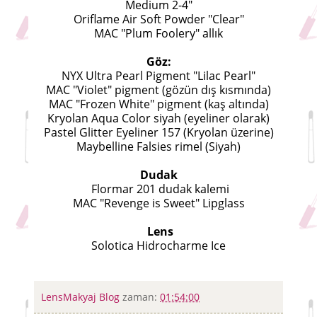
Medium 2-4"
Oriflame Air Soft Powder "Clear"
MAC "Plum Foolery" allık
Göz:
NYX Ultra Pearl Pigment "Lilac Pearl"
MAC "Violet" pigment (gözün dış kısmında)
MAC "Frozen White" pigment (kaş altında)
Kryolan Aqua Color siyah (eyeliner olarak)
Pastel Glitter Eyeliner 157 (Kryolan üzerine)
Maybelline Falsies rimel (Siyah)
Dudak
Flormar 201 dudak kalemi
MAC "Revenge is Sweet" Lipglass
Lens
Solotica Hidrocharme Ice
LensMakyaj Blog
zaman:
01:54:00