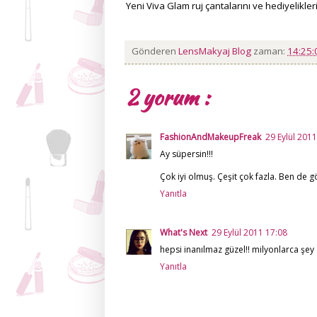
Yeni Viva Glam ruj çantalarını ve hediyeliklerin
Gönderen
LensMakyaj Blog
zaman:
14:25
2 yorum :
FashionAndMakeupFreak
29 Eylül 201
Ay süpersin!!!
Çok iyi olmuş. Çeşit çok fazla. Ben de 
Yanıtla
What's Next
29 Eylül 2011 17:08
hepsi inanılmaz güzel!! milyonlarca şey
Yanıtla