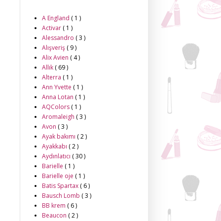
A England
( 1 )
Activar
( 1 )
Alessandro
( 3 )
Alışveriş
( 9 )
Alix Avien
( 4 )
Allık
( 69 )
Alterra
( 1 )
Ann Yvette
( 1 )
Anna Lotan
( 1 )
AQColors
( 1 )
Aromaleigh
( 3 )
Avon
( 3 )
Ayak bakımı
( 2 )
Ayakkabı
( 2 )
Aydınlatıcı
( 30 )
Barielle
( 1 )
Barielle oje
( 1 )
Batis Spartax
( 6 )
Bausch Lomb
( 3 )
BB krem
( 6 )
Beaucon
( 2 )