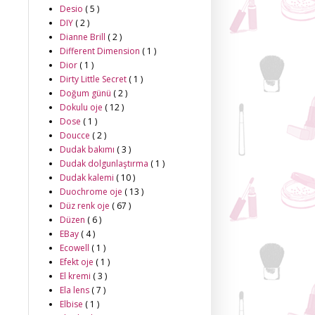
Desio
( 5 )
DIY
( 2 )
Dianne Brill
( 2 )
Different Dimension
( 1 )
Dior
( 1 )
Dirty Little Secret
( 1 )
Doğum günü
( 2 )
Dokulu oje
( 12 )
Dose
( 1 )
Doucce
( 2 )
Dudak bakımı
( 3 )
Dudak dolgunlaştırma
( 1 )
Dudak kalemi
( 10 )
Duochrome oje
( 13 )
Düz renk oje
( 67 )
Düzen
( 6 )
EBay
( 4 )
Ecowell
( 1 )
Efekt oje
( 1 )
El kremi
( 3 )
Ela lens
( 7 )
Elbise
( 1 )