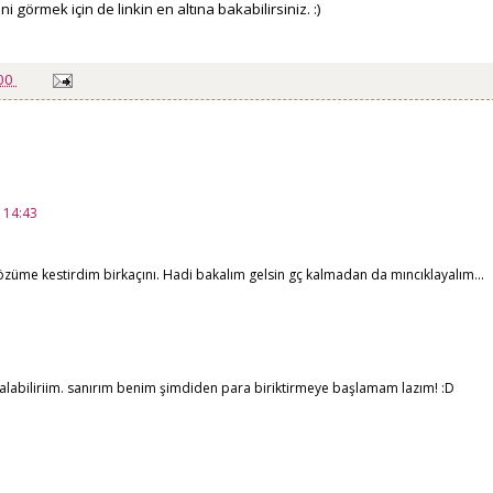
i görmek için de linkin en altına bakabilirsiniz. :)
:00
1 14:43
gözüme kestirdim birkaçını. Hadi bakalım gelsin gç kalmadan da mıncıklayalım...
 alabiliriim. sanırım benim şimdiden para biriktirmeye başlamam lazım! :D