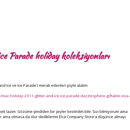
ce Parade holiday koleksiyonları
 and Ice ve Ice Parade'i merak edenleri şöyle alalım:
mac-holiday-2011-glitter-and-ice-ice-parade-dazzlesphere-giftable-viva-
mek lazım. Gözüme şimdiden bir şeyler kestirdim bile. Sizi bilmiyorum ama
 olur ama olmasa da olur dediklerimi Elca Company Store'a düşünce almayı