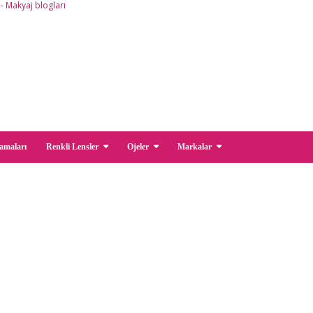
amaları
Renkli Lensler
Ojeler
Markalar