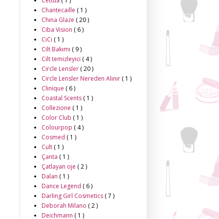
Cettua
( 1 )
Chantecaille
( 1 )
China Glaze
( 20 )
Ciba Vision
( 6 )
CiCi
( 1 )
Cilt Bakımı
( 9 )
Cilt temizleyici
( 4 )
Circle Lensler
( 20 )
Circle Lensler Nereden Alınır
( 1 )
Clinique
( 6 )
Coastal Scents
( 1 )
Collezione
( 1 )
Color Club
( 1 )
Colourpop
( 4 )
Cosmed
( 1 )
Cult
( 1 )
Çanta
( 1 )
Çatlayan oje
( 2 )
Dalan
( 1 )
Dance Legend
( 6 )
Darling Girl Cosmetics
( 7 )
Deborah Milano
( 2 )
Deichmann
( 1 )