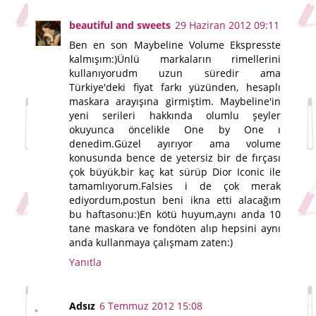
beautiful and sweets
29 Haziran 2012 09:11
Ben en son Maybeline Volume Ekspresste
kalmışım:)Ünlü markaların rimellerini
kullanıyorudm uzun süredir ama
Türkiye'deki fiyat farkı yüzünden, hesaplı
maskara arayışına girmiştim. Maybeline'in
yeni serileri hakkında olumlu şeyler
okuyunca öncelikle One by One ı
denedim.Güzel ayırıyor ama volume
konusunda bence de yetersiz bir de fırçası
çok büyük,bir kaç kat sürüp Dior Iconic ile
tamamlıyorum.Falsies i de çok merak
ediyordum,postun beni ikna etti alacağım
bu haftasonu:)En kötü huyum,aynı anda 10
tane maskara ve fondöten alıp hepsini aynı
anda kullanmaya çalışmam zaten:)
Yanıtla
Adsız
6 Temmuz 2012 15:08