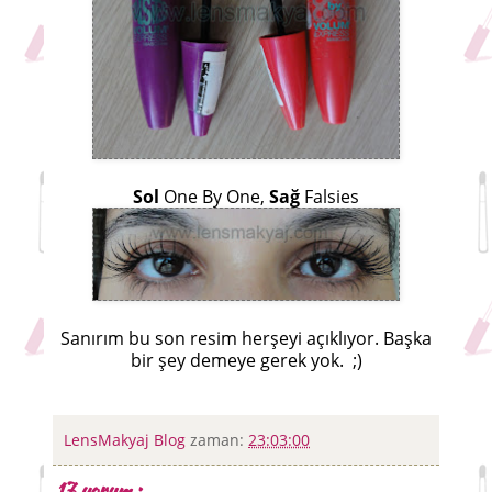
Sol
One By One,
Sağ
Falsies
Sanırım bu son resim herşeyi açıklıyor. Başka
bir şey demeye gerek yok. ;)
LensMakyaj Blog
zaman:
23:03:00
17 yorum :