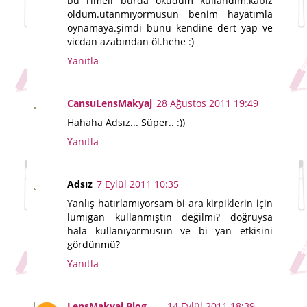
bu rimeli burda okudum kullandım.kabız
oldum.utanmıyormusun benim hayatımla
oynamaya.şimdi bunu kendine dert yap ve
vicdan azabından öl.hehe :)
Yanıtla
CansuLensMakyaj
28 Ağustos 2011 19:49
Hahaha Adsız... Süper.. :))
Yanıtla
Adsız
7 Eylül 2011 10:35
Yanlış hatırlamıyorsam bi ara kirpiklerin için
lumigan kullanmıştın değilmi? doğruysa
hala kullanıyormusun ve bi yan etkisini
gördünmü?
Yanıtla
LensMakyaj Blog
14 Eylül 2011 18:39