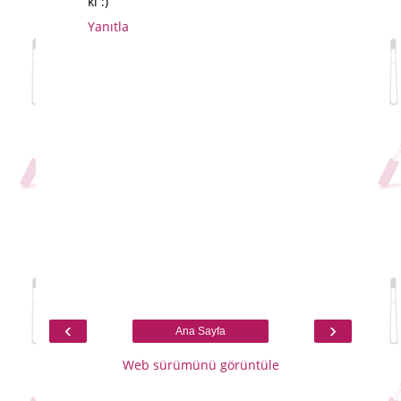
ki :)
Yanıtla
‹
›
Ana Sayfa
Web sürümünü görüntüle