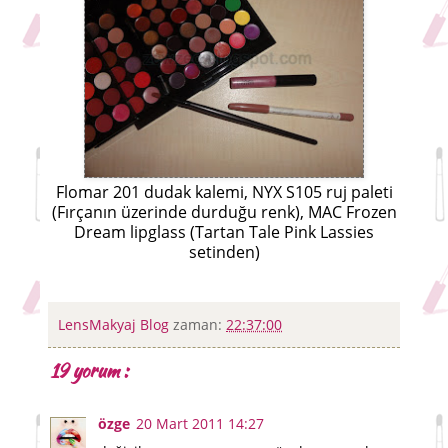
Flomar 201 dudak kalemi, NYX S105 ruj paleti
(Fırçanın üzerinde durduğu renk), MAC Frozen
Dream lipglass (Tartan Tale Pink Lassies
setinden)
LensMakyaj Blog
zaman:
22:37:00
19 yorum :
özge
20 Mart 2011 14:27