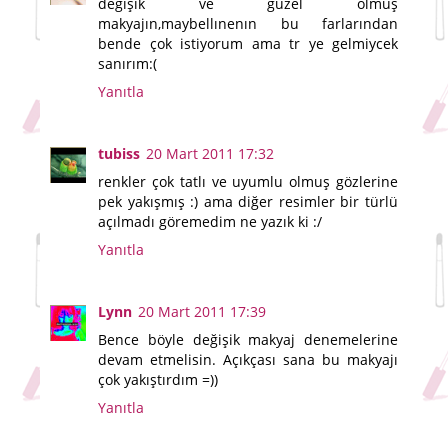
değişik ve güzel olmuş
makyajın,maybellınenın bu farlarından
bende çok istiyorum ama tr ye gelmiycek
sanırım:(
Yanıtla
tubiss
20 Mart 2011 17:32
renkler çok tatlı ve uyumlu olmuş gözlerine
pek yakışmış :) ama diğer resimler bir türlü
açılmadı göremedim ne yazık ki :/
Yanıtla
Lynn
20 Mart 2011 17:39
Bence böyle değişik makyaj denemelerine
devam etmelisin. Açıkçası sana bu makyajı
çok yakıştırdım =))
Yanıtla