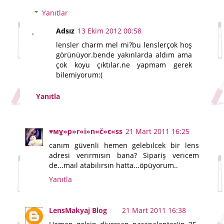
Yanıtlar
Adsız
13 Ekim 2012 00:58
lensler charm mel mi?bu lenslerçok hoş
görünüyor.bende yakınlarda aldım ama
çok koyu çıktılar.ne yapmam gerek
bilemiyorum:(
Yanıtla
♥мұ»p»r«i»n«č»є«ss
21 Mart 2011 16:25
canım güvenli hemen gelebılcek bir lens
adresi verırmısın bana? Sipariş verıcem
de...maıl atabılırsın hatta...öpüyorum..
Yanıtla
LensMakyaj Blog
21 Mart 2011 16:38