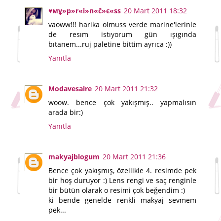
♥мұ»p»r«i»n«č»є«ss
20 Mart 2011 18:32
vaoww!!! harika olmuss verde marine'lerinle
de resım istıyorum gün ışıgında
bıtanem...ruj paletine bittim ayrıca :))
Yanıtla
Modavesaire
20 Mart 2011 21:32
woow. bence çok yakışmış.. yapmalısın
arada bir:)
Yanıtla
makyajblogum
20 Mart 2011 21:36
Bence çok yakışmış, özellikle 4. resimde pek
bir hoş duruyor :) Lens rengi ve saç renginle
bir bütün olarak o resimi çok beğendim :)
ki bende genelde renkli makyaj sevmem
pek...