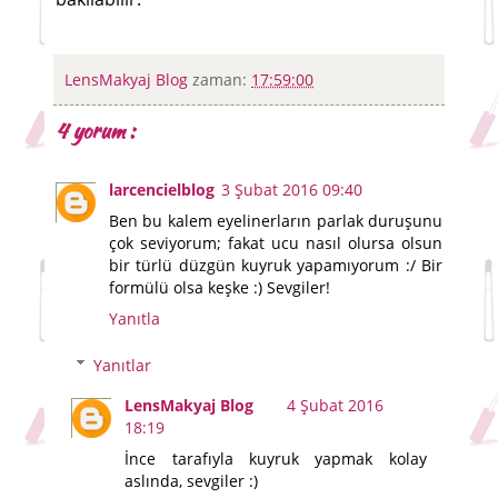
LensMakyaj Blog
zaman:
17:59:00
4 yorum :
larcencielblog
3 Şubat 2016 09:40
Ben bu kalem eyelinerların parlak duruşunu
çok seviyorum; fakat ucu nasıl olursa olsun
bir türlü düzgün kuyruk yapamıyorum :/ Bir
formülü olsa keşke :) Sevgiler!
Yanıtla
Yanıtlar
LensMakyaj Blog
4 Şubat 2016
18:19
İnce tarafıyla kuyruk yapmak kolay
aslında, sevgiler :)