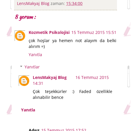
LensMakyaj Blog
zaman:
15:34:00
8 yorum :
Kozmetik Psikolojisi
15 Temmuz 2015 15:51
çok hoşlar ya hemen not alayım da belki
alırım =)
Yanıtla
Yanıtlar
LensMakyaj Blog
16 Temmuz 2015
14:31
Çok teşekkürler :) Faded özellikle
alınabilir bence
Yanıtla
Adsız
15 Temmuz 2015 17:52