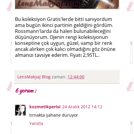
Bu koleksiyon Gratis'lerde bitti sanıyordum
ama bugün ikinci partinin geldiğini gördüm.
Rossmann'larda da halen bulunabileceğini
düşünüyorum. Ojenin rengi koleksiyonun
konseptine çok uygun, güzel, vamp bir renk
ancak alırken çok kalıcı olmadığını göz önüne
almanızı tavsiye ederim. Fiyatı 2,95TL..
LensMakyaj Blog
zaman:
12:44:00
6 yorum :
kozmetikperisi
24 Aralık 2012 14:12
tırnakta şahane duruyor
Yanıtla