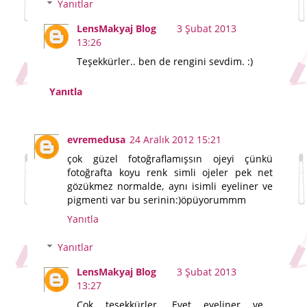
Yanıtlar
LensMakyaj Blog
3 Şubat 2013
13:26
Teşekkürler.. ben de rengini sevdim. :)
Yanıtla
evremedusa
24 Aralık 2012 15:21
çok güzel fotoğraflamışsın ojeyi çünkü
fotoğrafta koyu renk simli ojeler pek net
gözükmez normalde, aynı isimli eyeliner ve
pigmenti var bu serinin:)öpüyorummm
Yanıtla
Yanıtlar
LensMakyaj Blog
3 Şubat 2013
13:27
Çok teşekkürler. Evet eyeliner ve