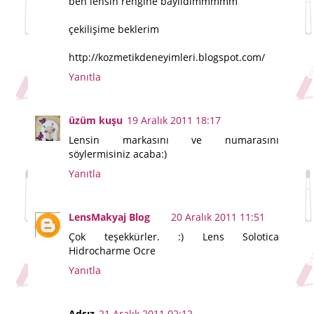
ben lensin rengine bayıldımmmmm
çekilişime beklerim
http://kozmetikdeneyimleri.blogspot.com/
Yanıtla
üzüm kuşu
19 Aralık 2011 18:17
Lensin markasını ve numarasını
söylermisiniz acaba:)
Yanıtla
LensMakyaj Blog
20 Aralık 2011 11:51
Çok teşekkürler. :) Lens Solotica
Hidrocharme Ocre
Yanıtla
Adsız
21 Aralık 2011 02:12