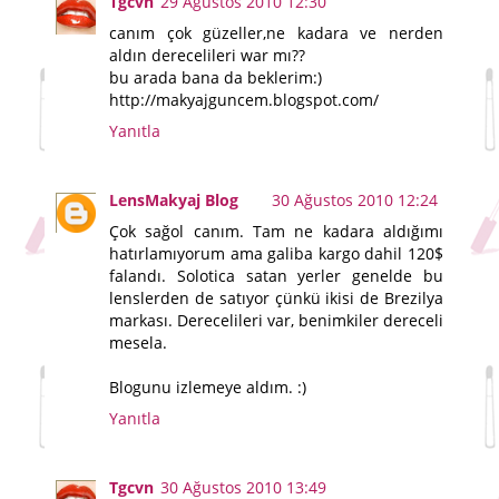
Tgcvn
29 Ağustos 2010 12:30
canım çok güzeller,ne kadara ve nerden
aldın derecelileri war mı??
bu arada bana da beklerim:)
http://makyajguncem.blogspot.com/
Yanıtla
LensMakyaj Blog
30 Ağustos 2010 12:24
Çok sağol canım. Tam ne kadara aldığımı
hatırlamıyorum ama galiba kargo dahil 120$
falandı. Solotica satan yerler genelde bu
lenslerden de satıyor çünkü ikisi de Brezilya
markası. Derecelileri var, benimkiler dereceli
mesela.
Blogunu izlemeye aldım. :)
Yanıtla
Tgcvn
30 Ağustos 2010 13:49