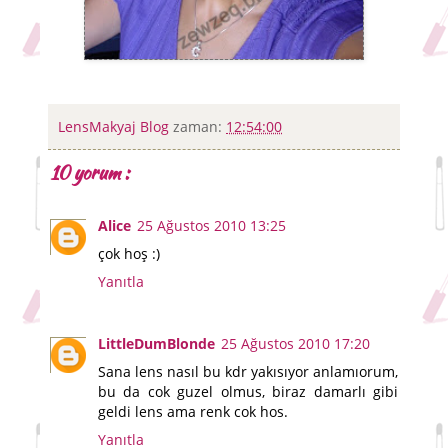
LensMakyaj Blog
zaman:
12:54:00
10 yorum :
Alice
25 Ağustos 2010 13:25
çok hoş :)
Yanıtla
LittleDumBlonde
25 Ağustos 2010 17:20
Sana lens nasıl bu kdr yakısıyor anlamıorum,
bu da cok guzel olmus, biraz damarlı gibi
geldi lens ama renk cok hos.
Yanıtla