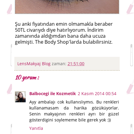
Şu anki fiyatından emin olmamakla beraber
50TL civarıydı diye hatırlıyorum. İndirim
zamanında aldığımdan bana daha ucuza
gelmişti. The Body Shop'larda bulabilirsiniz.
LensMakyaj Blog
zaman:
21:51:00
10 yorum :
Balbocegi ile Kozmetik
2 Kasım 2014 00:54
Ayy ambalajı cok kullanıslıymıs. Bu renkleri
kullanamasam da harika gözüküyorlar.
Senin makyajının renkleri ayrı bir güzel
gösterdigini soylememe bile gerek yok :))
Yanıtla