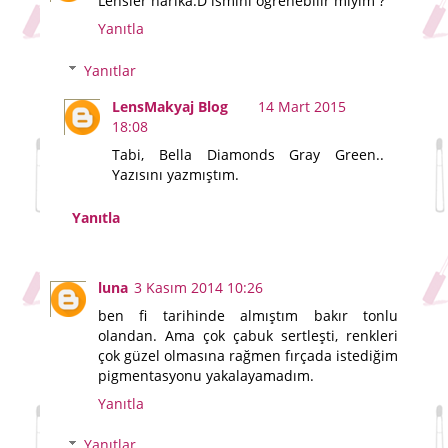
Lensler harika:D ismini öğrenebilir miyim ?
Yanıtla
Yanıtlar
LensMakyaj Blog
14 Mart 2015
18:08
Tabi, Bella Diamonds Gray Green..
Yazısını yazmıştım.
Yanıtla
luna
3 Kasım 2014 10:26
ben fi tarihinde almıştım bakır tonlu
olandan. Ama çok çabuk sertleşti, renkleri
çok güzel olmasına rağmen fırçada istediğim
pigmentasyonu yakalayamadım.
Yanıtla
Yanıtlar