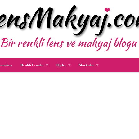
amaları
Renkli Lensler
Ojeler
Markalar