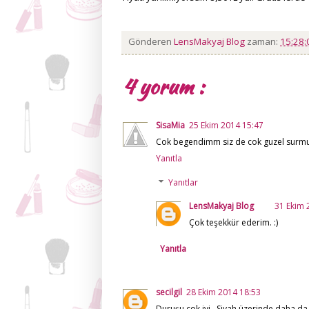
Gönderen
LensMakyaj Blog
zaman:
15:28
4 yorum :
SisaMia
25 Ekim 2014 15:47
Cok begendimm siz de cok guzel surmu
Yanıtla
Yanıtlar
LensMakyaj Blog
31 Ekim 
Çok teşekkür ederim. :)
Yanıtla
secilgil
28 Ekim 2014 18:53
Duruşu çok iyi.. Siyah üzerinde daha 