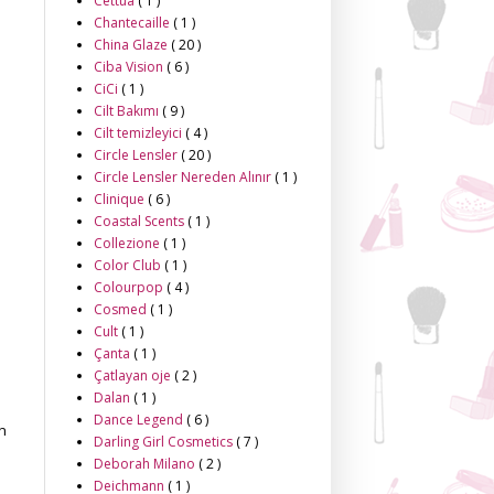
Cettua
( 1 )
Chantecaille
( 1 )
China Glaze
( 20 )
Ciba Vision
( 6 )
CiCi
( 1 )
Cilt Bakımı
( 9 )
Cilt temizleyici
( 4 )
Circle Lensler
( 20 )
Circle Lensler Nereden Alınır
( 1 )
Clinique
( 6 )
Coastal Scents
( 1 )
Collezione
( 1 )
Color Club
( 1 )
Colourpop
( 4 )
Cosmed
( 1 )
Cult
( 1 )
Çanta
( 1 )
Çatlayan oje
( 2 )
Dalan
( 1 )
Dance Legend
( 6 )
un
Darling Girl Cosmetics
( 7 )
Deborah Milano
( 2 )
Deichmann
( 1 )