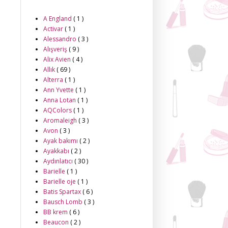
A England
( 1 )
Activar
( 1 )
Alessandro
( 3 )
Alışveriş
( 9 )
Alix Avien
( 4 )
Allık
( 69 )
Alterra
( 1 )
Ann Yvette
( 1 )
Anna Lotan
( 1 )
AQColors
( 1 )
Aromaleigh
( 3 )
Avon
( 3 )
Ayak bakımı
( 2 )
Ayakkabı
( 2 )
Aydınlatıcı
( 30 )
Barielle
( 1 )
Barielle oje
( 1 )
Batis Spartax
( 6 )
Bausch Lomb
( 3 )
BB krem
( 6 )
Beaucon
( 2 )