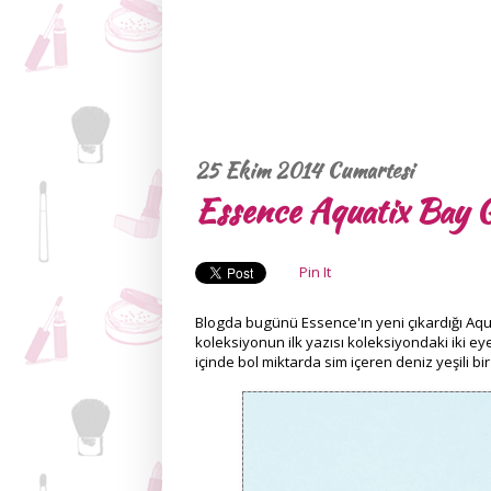
25 Ekim 2014 Cumartesi
Essence Aquatix Bay G
Pin It
Blogda bugünü Essence'ın yeni çıkardığı Aq
koleksiyonun ilk yazısı koleksiyondaki iki eyel
içinde bol miktarda sim içeren deniz yeşili bi