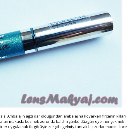
itesiz. Ambalajın ağzı dar olduğundan ambalajına koyarken fırçanın kılları
an kılları makasla kesmek zorunda kaldım çünkü düzgün eyeliner çekmek
ner uygulamak ilk görüşte zor gibi gelmişti ancak hiç zorlanmadım. İnce