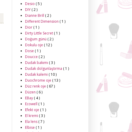
Desio
( 5 )
DIY
( 2 )
Dianne Brill
( 2 )
Different Dimension
( 1 )
Dior
( 1 )
Dirty Little Secret
( 1 )
Doğum günü
( 2 )
Dokulu oje
( 12 )
Dose
( 1 )
Doucce
( 2 )
Dudak bakımı
( 3 )
Dudak dolgunlaştırma
( 1 )
Dudak kalemi
( 10 )
Duochrome oje
( 13 )
Düz renk oje
( 67 )
Düzen
( 6 )
EBay
( 4 )
Ecowell
( 1 )
Efekt oje
( 1 )
El kremi
( 3 )
Ela lens
( 7 )
Elbise
( 1 )