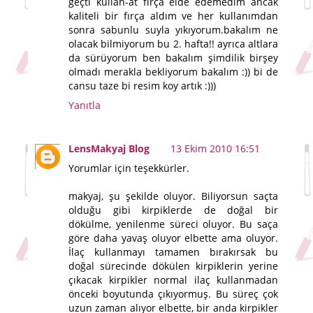
geçti kullan-at fırça elde edemedim ancak
kaliteli bir fırça aldım ve her kullanımdan
sonra sabunlu suyla yıkıyorum.bakalım ne
olacak bilmiyorum bu 2. hafta!! ayrıca altlara
da sürüyorum ben bakalım şimdilik birşey
olmadı merakla bekliyorum bakalım :)) bi de
cansu taze bi resim koy artık :)))
Yanıtla
LensMakyaj Blog
13 Ekim 2010 16:51
Yorumlar için teşekkürler.
makyaj, şu şekilde oluyor. Biliyorsun saçta
olduğu gibi kirpiklerde de doğal bir
dökülme, yenilenme süreci oluyor. Bu saça
göre daha yavaş oluyor elbette ama oluyor.
İlaç kullanmayı tamamen bırakırsak bu
doğal sürecinde dökülen kirpiklerin yerine
çıkacak kirpikler normal ilaç kullanmadan
önceki boyutunda çıkıyormuş. Bu süreç çok
uzun zaman alıyor elbette, bir anda kirpikler