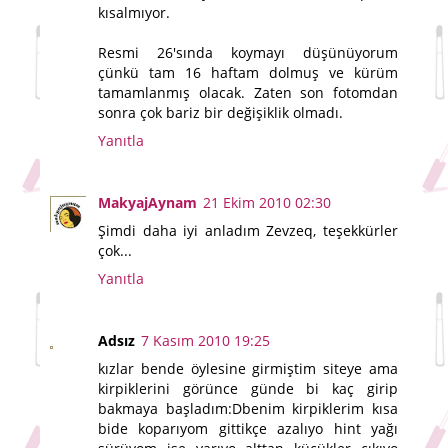
kısalmıyor.
Resmi 26'sında koymayı düşünüyorum
çünkü tam 16 haftam dolmuş ve kürüm
tamamlanmış olacak. Zaten son fotomdan
sonra çok bariz bir değişiklik olmadı.
Yanıtla
MakyajAynam
21 Ekim 2010 02:30
Şimdi daha iyi anladım Zevzeq, teşekkürler
çok...
Yanıtla
Adsız
7 Kasım 2010 19:25
kızlar bende öylesine girmiştim siteye ama
kirpiklerini görünce günde bi kaç girip
bakmaya başladım:Dbenim kirpiklerim kısa
bide koparıyom gittikçe azalıyo hint yağı