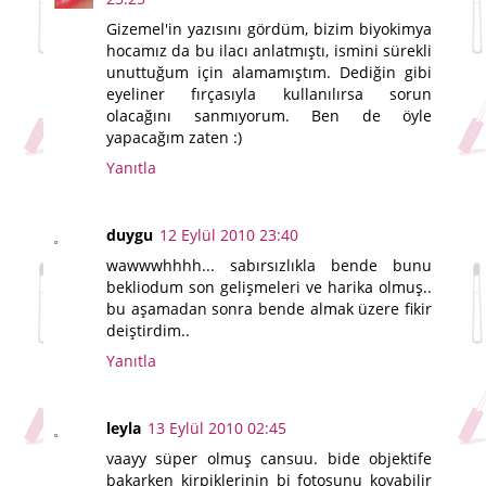
Gizemel'in yazısını gördüm, bizim biyokimya
hocamız da bu ilacı anlatmıştı, ismini sürekli
unuttuğum için alamamıştım. Dediğin gibi
eyeliner fırçasıyla kullanılırsa sorun
olacağını sanmıyorum. Ben de öyle
yapacağım zaten :)
Yanıtla
duygu
12 Eylül 2010 23:40
wawwwhhhh... sabırsızlıkla bende bunu
bekliodum son gelişmeleri ve harika olmuş..
bu aşamadan sonra bende almak üzere fikir
deiştirdim..
Yanıtla
leyla
13 Eylül 2010 02:45
vaayy süper olmuş cansuu. bide objektife
bakarken kirpiklerinin bi fotosunu koyabilir