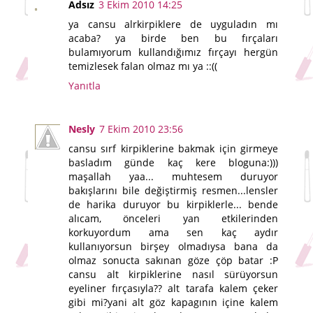
Adsız
3 Ekim 2010 14:25
ya cansu alrkirpiklere de uyguladın mı
acaba? ya birde ben bu fırçaları
bulamıyorum kullandığımız fırçayı hergün
temizlesek falan olmaz mı ya ::((
Yanıtla
Nesly
7 Ekim 2010 23:56
cansu sırf kirpiklerine bakmak için girmeye
basladım günde kaç kere bloguna:)))
maşallah yaa... muhtesem duruyor
bakışlarını bile değiştirmiş resmen...lensler
de harika duruyor bu kirpiklerle... bende
alıcam, önceleri yan etkilerinden
korkuyordum ama sen kaç aydır
kullanıyorsun birşey olmadıysa bana da
olmaz sonucta sakınan göze çöp batar :P
cansu alt kirpiklerine nasıl sürüyorsun
eyeliner fırçasıyla?? alt tarafa kalem çeker
gibi mi?yani alt göz kapagının içine kalem