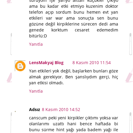
sürüyom işe yarıyo alttan küçükler çıkıyo
ama bu kadar etki etmiyo kuzenim doktor
telefon açıp sordum bunu hemen evt yan
etkileri var war ama sonuçta sen bunu
gözüne değil kirpiklerine sürecen dedi ama
genede korktum cesaret edemedim
bitürlü:D
Yanıtla
LensMakyaj Blog
8 Kasım 2010 11:54
Yan etkileri yok değil, başlarken bunları göze
almak gerekiyor. Ben şanslıydım gerçi, hiç
yan etkisi olmadı.
Yanıtla
Adsız
8 Kasım 2010 14:52
canscum peki yeni kirpikler çıktımı yoksa var
olanlarımı uzattı hani bence haftada bi
bunu sürme hint yağı yada badem yağı ile