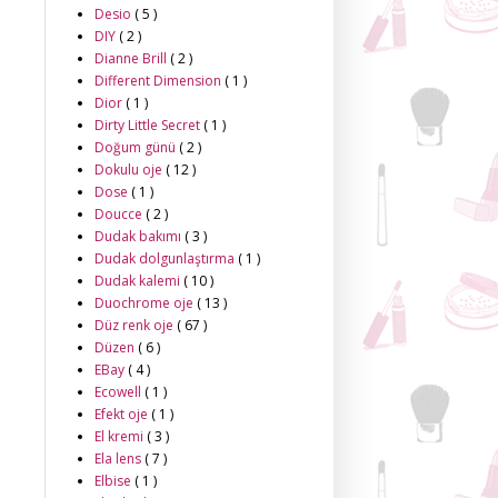
Desio
( 5 )
DIY
( 2 )
Dianne Brill
( 2 )
Different Dimension
( 1 )
Dior
( 1 )
Dirty Little Secret
( 1 )
Doğum günü
( 2 )
Dokulu oje
( 12 )
Dose
( 1 )
Doucce
( 2 )
Dudak bakımı
( 3 )
Dudak dolgunlaştırma
( 1 )
Dudak kalemi
( 10 )
Duochrome oje
( 13 )
Düz renk oje
( 67 )
Düzen
( 6 )
EBay
( 4 )
Ecowell
( 1 )
Efekt oje
( 1 )
El kremi
( 3 )
Ela lens
( 7 )
Elbise
( 1 )