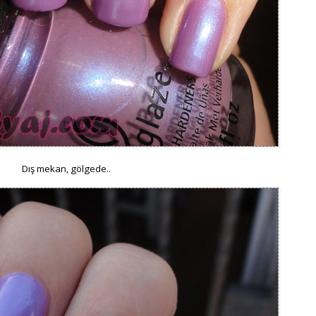
Dış mekan, gölgede..