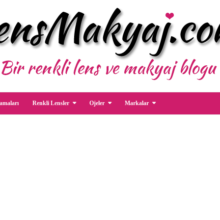
amaları
Renkli Lensler
Ojeler
Markalar