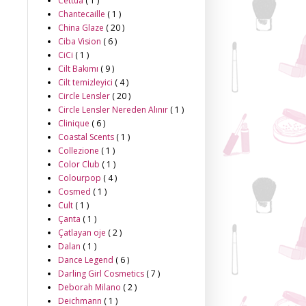
Cettua
( 1 )
Chantecaille
( 1 )
China Glaze
( 20 )
Ciba Vision
( 6 )
CiCi
( 1 )
Cilt Bakımı
( 9 )
Cilt temizleyici
( 4 )
Circle Lensler
( 20 )
Circle Lensler Nereden Alınır
( 1 )
Clinique
( 6 )
Coastal Scents
( 1 )
Collezione
( 1 )
Color Club
( 1 )
Colourpop
( 4 )
Cosmed
( 1 )
Cult
( 1 )
Çanta
( 1 )
Çatlayan oje
( 2 )
Dalan
( 1 )
Dance Legend
( 6 )
Darling Girl Cosmetics
( 7 )
Deborah Milano
( 2 )
Deichmann
( 1 )