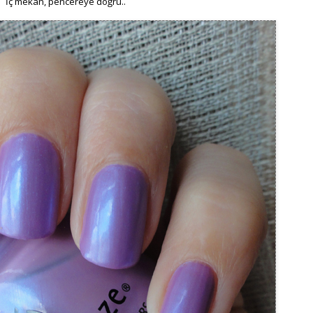
İç mekan, pencereye doğru..