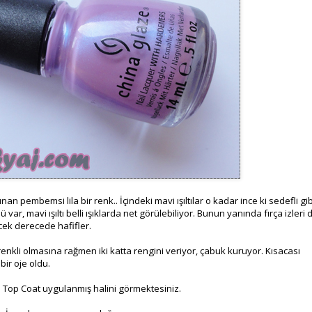
nan pembemsi lila bir renk.. İçindeki mavi ışıltılar o kadar ince ki sedefli gib
ar, mavi ışıltı belli ışıklarda net görülebiliyor. Bunun yanında fırça izleri 
cek derecede hafifler.
renkli olmasına rağmen iki katta rengini veriyor, çabuk kuruyor. Kısacası
ir oje oldu.
te Top Coat uygulanmış halini görmektesiniz.