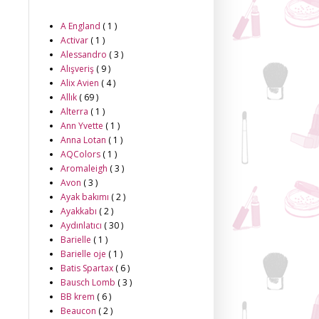
A England
( 1 )
Activar
( 1 )
Alessandro
( 3 )
Alışveriş
( 9 )
Alix Avien
( 4 )
Allık
( 69 )
Alterra
( 1 )
Ann Yvette
( 1 )
Anna Lotan
( 1 )
AQColors
( 1 )
Aromaleigh
( 3 )
Avon
( 3 )
Ayak bakımı
( 2 )
Ayakkabı
( 2 )
Aydınlatıcı
( 30 )
Barielle
( 1 )
Barielle oje
( 1 )
Batis Spartax
( 6 )
Bausch Lomb
( 3 )
BB krem
( 6 )
Beaucon
( 2 )