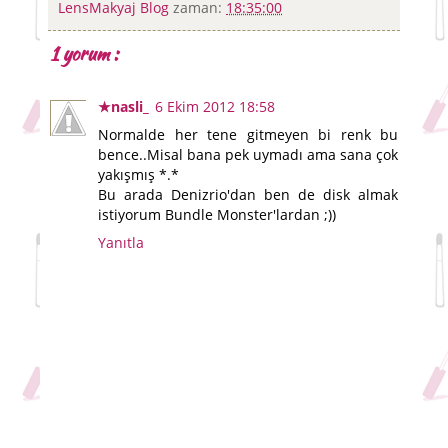
LensMakyaj Blog
zaman:
18:35:00
1 yorum :
★nasli_
6 Ekim 2012 18:58
Normalde her tene gitmeyen bi renk bu
bence..Misal bana pek uymadı ama sana çok
yakışmış *.*
Bu arada Denizrio'dan ben de disk almak
istiyorum Bundle Monster'lardan ;))
Yanıtla